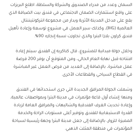
السمان وعدد من مدراء الصندوق والشركة والسلطة، اطلع البريزات
على واقع استثمارات الضمان الاجتماعي في فندق بيت الضيافة الذي
يقع على مدخل المدينة الأثرية ويدار من مجموعة انتركونتيننتال
العالمية (IHG)، وكذلك سير العمل في مشروع توسعة وإعادة تأهيل
فندق كراون بلازا البترا والذي تجاوزت نسبة إنجازه 90%.
وخلال جولة ميدانية للمشروع، قال كناكريه إن الفندق سيتم إعادة
افتتاحه قبل نهاية العام الحالي، ومن المتوقع أن يوفر 200 فرصة
عمل مباشرة، بالإضافة إلى العديد من فرص العمل غير المباشرة
في القطاع السياحي والقطاعات الأخرى.
وشملت الجولة المرافق الجديدة التي جرى استحداثها في الفندق
ومنها؛ إنشاء أول قاعة مؤتمرات في مدينة البترا وبمواصفات عالمية،
وإعادة تحديث الغرف الفندقية والشاليهات والمرافق العامة لزيادة
القدرة الاستيعابية للفندق وتوفير أعلى مستويات الراحة والخدمة
المميزة للزوار، بالإضافة إلى جعل مدينة البترا وجهة رئيسية لسياحة
المؤتمرات في منطقة المثلث الذهبي.