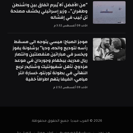
“من الأفضل ألا يُبرم اتفاق بين واشنطن
وطهران”.. وزير إسرائيلي يكشف مصلحة
تل أبيب في إفشاله
الأحد 09 أغسطس 3:32 م
موجز الصباح: ميسي يتوجه الى مسقط
رأسه لتوديع والده، وديا” برشلونة يفوز
ويخسر في مباراتين منفصلتين وانتصار
ريال مدريد، بيكهام وجوردان في موعد
مزدوج، تأهل شفيونتيك وشنايدر لربع
النهائي في بطولة تورنتو، خسارة انتر
ميامي، الفيفا يتهم اطرافاً خفية
الأحد 09 أغسطس 2:52 م
2026 © العرب ميديا. جميع الحقوق محفوظة.