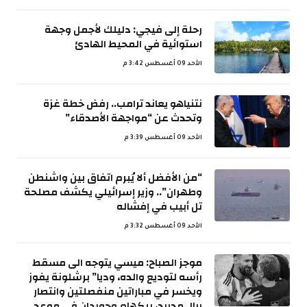
رحلة إلى فيجي: دليلك لأجمل وجهة
استوائية في المحيط الهادئ
الأحد 09 أغسطس 3:42 م
نتنياهو يعاند ترامب.. رفض خطة غزة
وتحدث عن “مواجهة الأصدقاء”
الأحد 09 أغسطس 3:39 م
“من الأفضل ألا يُبرم اتفاق بين واشنطن
وطهران”.. وزير إسرائيلي يكشف مصلحة
تل أبيب في إفشاله
الأحد 09 أغسطس 3:32 م
موجز الصباح: ميسي يتوجه الى مسقط
رأسه لتوديع والده، وديا” برشلونة يفوز
ويخسر في مباراتين منفصلتين وانتصار
ريال مدريد، بيكهام وجوردان في موعد