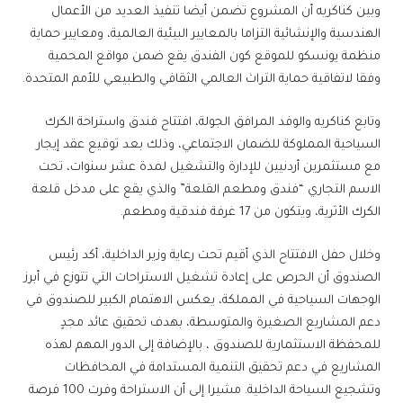
وبين كناكريه أن المشروع تضمن أيضا تنفيذ العديد من الأعمال
الهندسية والإنشائية التزاما بالمعايير البيئية العالمية، ومعايير حماية
منظمة يونسكو للموقع كون الفندق يقع ضمن مواقع المحمية
وفقا لاتفاقية حماية التراث العالمي الثقافي والطبيعي للأمم المتحدة.
وتابع كناكريه والوفد المرافق الجولة، افتتاح فندق واستراحة الكرك
السياحية المملوكة للضمان الاجتماعي، وذلك بعد توقيع عقد إيجار
مع مستثمرين أردنيين للإدارة والتشغيل لمدة عشر سنوات، تحت
الاسم التجاري “فندق ومطعم القلعة” والذي يقع على مدخل قلعة
الكرك الأثرية، ويتكون من 17 غرفة فندقية ومطعم.
وخلال حفل الافتتاح الذي أقيم تحت رعاية وزير الداخلية، أكد رئيس
الصندوق أن الحرص على إعادة تشغيل الاستراحات التي تتوزع في أبرز
الوجهات السياحية في المملكة، يعكس الاهتمام الكبير للصندوق في
دعم المشاريع الصغيرة والمتوسطة، بهدف تحقيق عائد مجدٍ
للمحفظة الاستثمارية للصندوق ، بالإضافة إلى الدور المهم لهذه
المشاريع في دعم تحقيق التنمية المستدامة في المحافظات
وتشجيع السياحة الداخلية. مشيرا إلى أن الاستراحة وفرت 100 فرصة