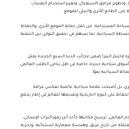
 وتطوير مرافق الاستقبال، وتعزيز استخدام التقنيات
 على الطابع الأثري والبيئي للموقع.
السياحة المستدامة، من خلال حماية الموقع الأثري، والحفاظ
نشطة السياحية، بما يسهم في تحقيق التوازن بين التنمية
 لاختيار البترا ضمن عجائب الدنيا السبع الجديدة يمثل
 أسواق سياحية جديدة، خاصة في ظل تنامي الطلب العالمي
اط السياحية نموًا.
 أثري، بل أصبحت علامة سياحية عالمية تعكس عراقة
لحفاظ على كنوزه التاريخية وتقديمها للعالم في إطار يجمع
 مرور 19 عامًا على هذا الإنجاز العالمي، ترسيخ مكانتها كأحد أبرز رموز التراث الإنساني،
متلكه من تاريخ عريق، وهندسة معمارية استثنائية، وتجربة