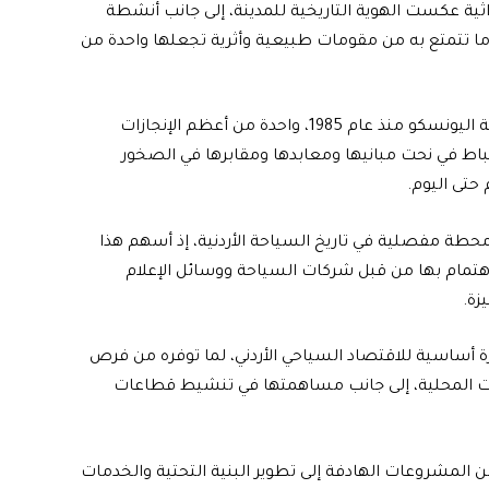
ية عكست الهوية التاريخية للمدينة، إلى جانب أنشطة
 ما تتمتع به من مقومات طبيعية وأثرية تجعلها واحدة من
وتُعد البترا، المدرجة على قائمة التراث العالمي لمنظمة اليونسكو منذ عام 1985، واحدة من أعظم الإنجازات
نباط في نحت مبانيها ومعابدها ومقابرها في الصخور
 حتى اليوم.
 محطة مفصلية في تاريخ السياحة الأردنية، إذ أسهم هذا
الاهتمام بها من قبل شركات السياحة ووسائل الإعلام
زة.
 أساسية للاقتصاد السياحي الأردني، لما توفره من فرص
ت المحلية، إلى جانب مساهمتها في تنشيط قطاعات
ن المشروعات الهادفة إلى تطوير البنية التحتية والخدمات