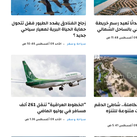
فيرة .. 642 فدانًا تعيد رسم خريطة
زجاج الفنادق يهدد الطيور فهل تتحول
حي بالساحل الشمالي
حماية الحياة البرية لمعيار سياحي
جديد ؟
سياحة وسفر
الأحد 09 أغسطس 10:46 ص
املة.. شاطئ الدقم
“الخطوط العراقية” تنقل 261 ألف
ت متنوعة للتنزه
مسافر في يوليو الماضي
سياحة وسفر
الأحد 09 أغسطس 1:36 ص