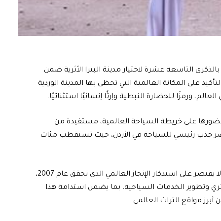
الذكرى التاسعة عشرة لاختيار مدينة البترا الأثرية ضمن
أكيد على المكانة العالمية التي تحظى بها المدينة الوردية
الم، ورمزًا للحضارة النبطية وإرثًا إنسانيًا استثنائيًا.
 حضورها على خريطة السياحة العالمية، مستفيدة من
 عنصر جذب رئيسي للسياحة في الأردن، حيث تستقطب مئات
وأكدت سلطة إقليم البترا أن الاحتفال بهذه المناسبة لا يقتصر على استذكار الإنجاز العالمي الذي تحقق عام 2007،
أثري وتطوير الخدمات السياحية، بما يضمن استدامة هذا
 أبرز مواقع التراث العالمي.