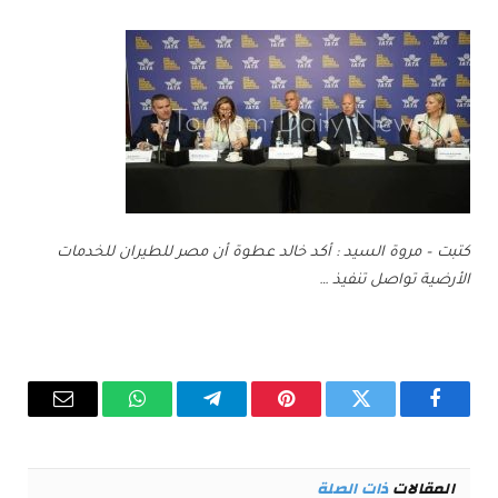
كتبت – مروة السيد : أكد خالد عطوة أن مصر للطيران للخدمات
الأرضية تواصل تنفيذ …
فيسبوك
تويتر
بينتيريست
تيلقرام
واتساب
البريد
الإلكترو
المقالات
ذات الصلة