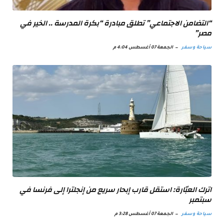
“التضامن الاجتماعي” تطلق مبادرة “بكرة المدرسة .. الخير في
مصر”
سياحة وسفر
الجمعة 07 أغسطس 4:04 م
اترك العبّارة: استقل قارب إبحار سريع من إنجلترا إلى فرنسا في
سبتمبر
سياحة وسفر
الجمعة 07 أغسطس 3:28 م