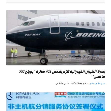
إدارة الطيران الفيدرالية تلزم بفحص 471 طائرة “بوينج 737
ماكس”
سياحة وسفر
الجمعة 07 أغسطس 9:08 م