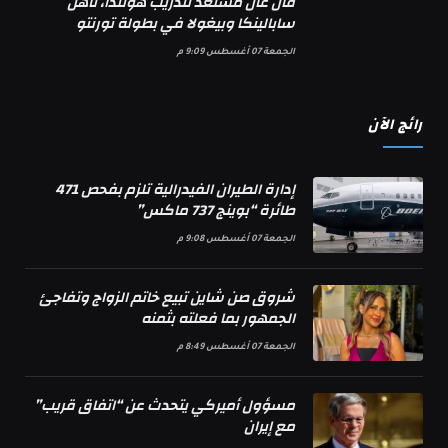
فان غال مستعد لتدريب هولندا، تأهل
سابالينكا وبيغولا في بطولة تورنتو
الجمعة 07 أغسطس 9:09 م
رائج الآن
إدارة الطيران الفيدرالية تلزم بفحص 471
طائرة “بوينج 737 ماكس”
الجمعة 07 أغسطس 9:08 م
شروق صن شاين تبيع خاتم الزواج وتفاجئ
الجمهور بما فعلته بثمنه
الجمعة 07 أغسطس 8:49 م
مسؤول أميركي يتحدث عن “اتفاق قريب”
مع إيران