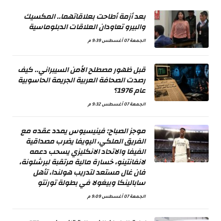
بعد أزمة أطاحت بعلاقاتهما.. المكسيك
والبيرو تعاودان العلاقات الدبلوماسية
الجمعة 07 أغسطس 9:39 م
قبل ظهور مصطلح الأمن السيبراني.. كيف
رصدت الصحافة العربية الجريمة الحاسوبية
عام 1976؟
الجمعة 07 أغسطس 9:32 م
موجز الصباح: فينيسيوس يمدد عقده مع
الفريق الملكي، اليويفا يضرب مصداقية
الفيفا والاتحاد الانكليزي يسحب دعمه
لانفانتينو، خسارة مالية مرتقبة لبرشلونة،
فان غال مستعد لتدريب هولندا، تأهل
سابالينكا وبيغولا في بطولة تورنتو
الجمعة 07 أغسطس 9:09 م