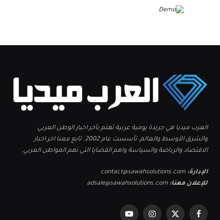
العرب ميديا هي جريدة يومية عربية تهتم بآخر اخبار الوطن العربي
والشرق الأوسط والعالم، تأسست عام 2002. تابع معنا اخر اخبار
الاقتصاد والرياضة والسياسة واهم القضايا التي تهم المواطن العربي.
الإدارة:
contact@sawahsolutions.com
للإعلان معنا:
adsale@sawahsolutions.com
فيسبوك
X
الانستغرام
يوتيوب