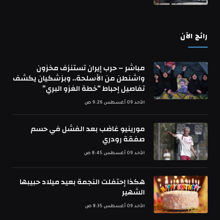
رائج الآن
مباشر – حرب إيران تستنزف مخزون
واشنطن من الأسلحة.. وبزشكيان يكشف
تفاصيل إحباط “خطة الغزو البري”
الأحد 09 أغسطس 9:26 ص
مورينيو غاضب بعد الفشل في حسم
صفقة رودري
الأحد 09 أغسطس 8:45 ص
هكذا إحتفلت النجمة بعيد ميلاد حبيبها
الشهير
الأحد 09 أغسطس 8:35 ص