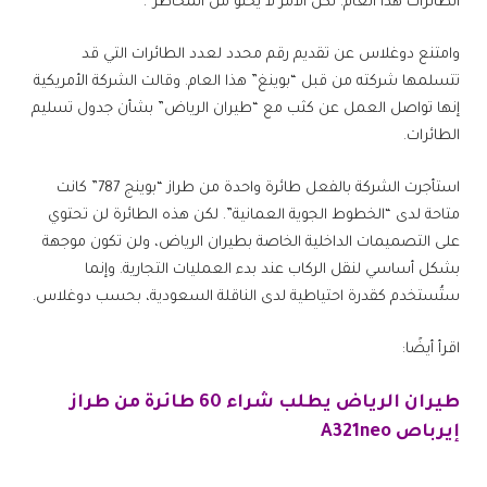
الطائرات هذا العام. لكن الأمر لا يخلو من المخاطر”.
وامتنع دوغلاس عن تقديم رقم محدد لعدد الطائرات التي قد
تتسلمها شركته من قبل “بوينغ” هذا العام. وقالت الشركة الأمريكية
إنها تواصل العمل عن كثب مع “طيران الرياض” بشأن جدول تسليم
الطائرات.
استأجرت الشركة بالفعل طائرة واحدة من طراز “بوينج 787” كانت
متاحة لدى “الخطوط الجوية العمانية”. لكن هذه الطائرة لن تحتوي
على التصميمات الداخلية الخاصة بطيران الرياض، ولن تكون موجهة
بشكل أساسي لنقل الركاب عند بدء العمليات التجارية. وإنما
ستُستخدم كقدرة احتياطية لدى الناقلة السعودية، بحسب دوغلاس.
اقرأ أيضًا:
طيران الرياض يطلب شراء 60 طائرة من طراز
إيرباص A321neo