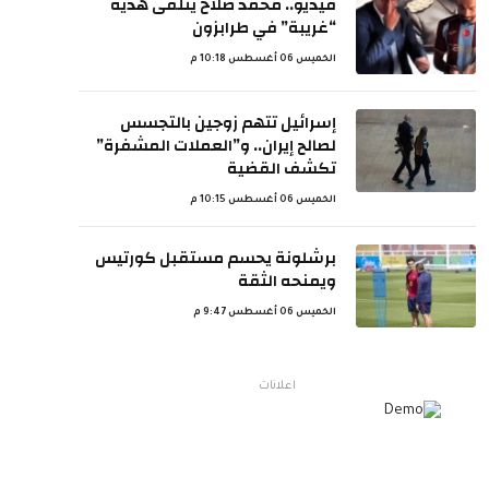
فيديو.. محمد صلاح يتلقى هدية
“غريبة” في طرابزون
الخميس 06 أغسطس 10:18 م
إسرائيل تتهم زوجين بالتجسس
لصالح إيران.. و”العملات المشفرة”
تكشف القضية
الخميس 06 أغسطس 10:15 م
برشلونة يحسم مستقبل كورتيس
ويمنحه الثقة
الخميس 06 أغسطس 9:47 م
اعلانات