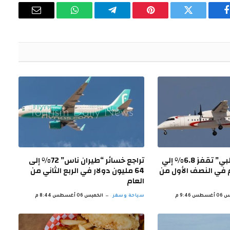
فيسبوك
تويتر
بينتيريست
تيلقرام
واتساب
البريد
الإلكتروني
أرباح “طيران أبوظبي” تقفز 6.8% إلي
تراجع خسائر “طيران ناس” 72% إلى
هم في النصف الأول من
64 مليون دولار في الربع الثاني من
العام
س 9:46 م
سياحة وسفر
الخميس 06 أغسطس 8:44 م