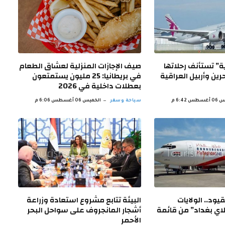
” تستأنف رحلاتها
صيف الإجازات المنزلية لعشاق الطعام
رين وأربيل العراقية
في بريطانيا: 25 مليون يستمتعون
بعطلات داخلية في 2026
س 6:42 م
سياحة وسفر
الخميس 06 أغسطس 6:06 م
يود.. الولايات
البيئة تتابع مشروع استعادة وزراعة
لاي بغداد” من قائمة
أشجار المانجروف على سواحل البحر
الأحمر