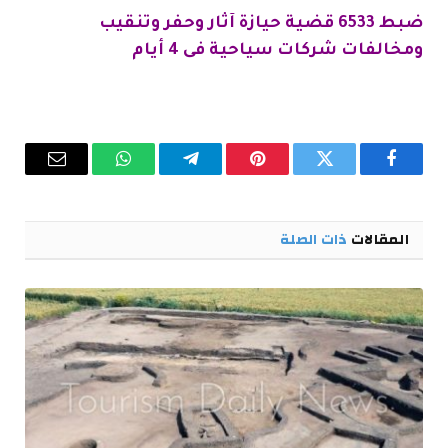
ضبط 6533 قضية حيازة آثار وحفر وتنقيب
ومخالفات شركات سياحية فى 4 أيام
فيسبوك
تويتر
بينتيريست
تيلقرام
واتساب
البريد
الإلكترو
المقالات
ذات الصلة