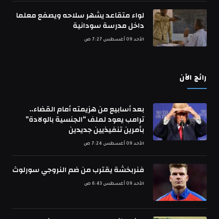
لواء متقاعد يشهر سلاحه ويصفع معلما
داخل مدرسة سودانية
الأحد 09 أغسطس 7:27 ص
رائج الآن
بعد أسابيع من هزيمته أمام القضاء..
ترامب يعود لملف “الجنسية بالولادة”
بأمرين تنفيذيين جديدين
الأحد 09 أغسطس 7:24 ص
فنربخشة يقترب من ضم النروجي سورلوث
الأحد 09 أغسطس 6:43 ص