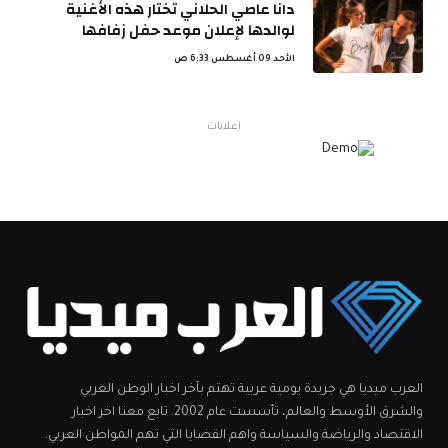
دانا عاصي الحلاني تختار هذه الأغنية
لوالدها لإعلان موعد حفل زفافها
الأحد 09 أغسطس 6:33 ص
اعلانات
العرب ميديا هي جريدة يومية عربية تهتم بآخر اخبار الوطن العربي
والشرق الأوسط والعالم، تأسست عام 2002. تابع معنا اخر اخبار
الاقتصاد والرياضة والسياسة واهم القضايا التي تهم المواطن العربي.