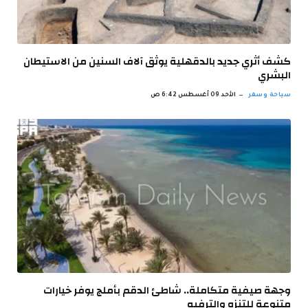
كشف أثري جديد بالدقهلية يوثق آلاف السنين من الاستيطان
البشري
سياحة وسفر
الأحد 09 أغسطس 6:42 ص
وجهة صيفية متكاملة.. شاطئ الدقم بأملج يوفر خيارات
متنوعة للتنزه والترفيه