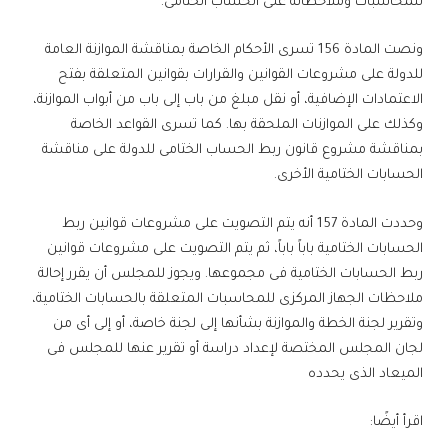
للمحاسبات وملاحظاته على الحساب الختامى.
ونصت المادة 156 تسرى الأحكام الخاصة بمناقشة الموازنة العامة
للدولة على مشروعات القوانين والقرارات بقوانين المتعلقة بفتح
الاعتمادات الإضافية، أو نقل مبلغ من باب إلى باب من أبواب الموازنة،
وكذلك على الموازنات الملحقة بها. كما تسرى القواعد الخاصة
بمناقشة مشروع قانون ربط الحساب الختامى للدولة على مناقشة
الحسابات الختامية الأخرى.
وحددت المادة 157 أنه يتم التصويت على مشروعات قوانين ربط
الحسابات الختامية باباً باباً، ثم يتم التصويت على مشروعات قوانين
ربط الحسابات الختامية فى مجموعها. ويجوز للمجلس أن يقرر إحالة
ملاحظات الجهاز المركزى للمحاسبات المتعلقة بالحسابات الختامية،
وتقرير لجنة الخطة والموازنة بشأنها إلى لجنة خاصة، أو إلى أى من
لجان المجلس المختصة لإعداد دراسة أو تقرير عنها للمجلس فى
الميعاد الذى يحدده
اقرأ أيضًا: