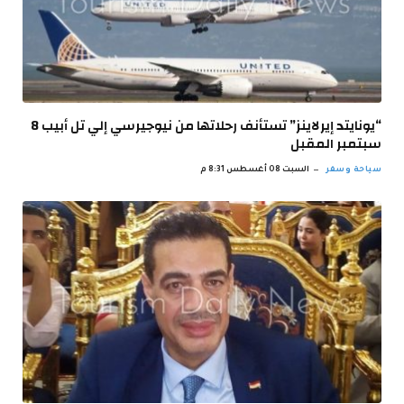
“يونايتد إيرلاينز” تستأنف رحلاتها من نيوجيرسي إلي تل أبيب 8
سبتمبر المقبل
سياحة وسفر
السبت 08 أغسطس 8:31 م