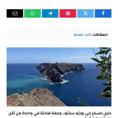
فيسبوك
تويتر
بينتيريست
تيلقرام
واتساب
البريد
الإلكترو
المقالات
ذات الصلة
دليل السفر إلى بورتو سانتو.. وجهة هادئة في واحدة من أقل