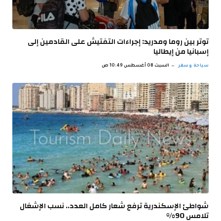
توتر بين روما ومدريد: إجراءات التفتيش على القادمين إلى
إسبانيا من إيطاليا
سياحة وسفر
السبت 08 أغسطس 10:49 ص
شواطئ الإسكندرية ترفع شعار كامل العدد.. نسب الإشغال
تلامس 90%