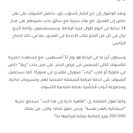
وبعد الوصول إلى جزر البليار بأسلوب راق، يحصل الضيوف على نقل
خاص إلى الفندق، مع بقاء سيارة مع سائق تحت تصرفهم على مدار
24 ساعة في اليوم طوال فترة الإقامة. وسيستمتعون بإقامة لأربع
ليال في كل من أفخم فئات الأجنحة في الفندق، بما في ذلك الجناح
الرئاسي.
وسيكون أبرز ما في الرحلة هو يوم 12 أغسطس، مع مشاهدة حصرية
للكسوف الكلي للشمس في عرض البحر، على متن يخت “ريفا” خاص
في مايوركا أو قارب “ليات” مينوركي تقليدي في مينوركا. كما سيحصل
الضيوف على خدمة ضيافة مُصممة خصيصا لهم، ومشروبات فاخرة،
ومجموعة أدوات مُحَضَّرة بعناية لمتابعة الكسوف.
وكما تقول العلامة، إن “ظاهرة نادرة إلى هذا الحد” تستحق تجربة
“استثنائية بالقدر نفسه”. ونحن نتفق تماما. والآن، من يملك
200.000 يورو إضافية يمكنه إقراضها لنا؟