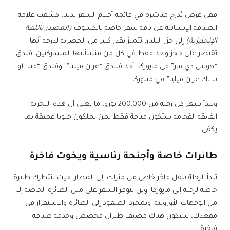
ففي عرض يُدرج مباشرة في قائمة أحلام السفر لدينا، كشفت علامة
الضيافة الإسبانية عن باقة سفر خاصة بالكسوف
(المصدر باللغة
الإنجليزية)
إلى جزر البليار، تتميز بقدر كبير من الحصرية لدرجة أنها
تقتصر على حجز واحد فقط في كل من منشأتيها المشاركتين: فندق
“هوتيل دي مار” في مايوركا، أحد فنادق “غران ميليا”، وفندق “فيلا لو
بلانك غران ميليا” في مينوركا.
ويبدأ سعر كل رحلة من 200.000 يورو، ما يعني أن هذه التجربة
الفائقة الفخامة ستكون متاحة فقط لمن يملكون جيوبا عميقة بما
يكفي.
طائرات خاصة وأجنحة رئاسية ويخوت فاخرة
تبدأ الرحلة بنقل فاخر خاص من منزلك إلى المطار، حيث تنتظرك طائرة
خاصة لرحلة إلى مايوركا. ولن يتوفر السفر على متن الطائرة الخاصة إلا
من الوجهات الأوروبية. وبمجرد الصعود إلى الطائرة والاستقرار في
مقعدك، سيكون هناك مضيف طيران مخصص وخدمة ضيافة
فاخرة.