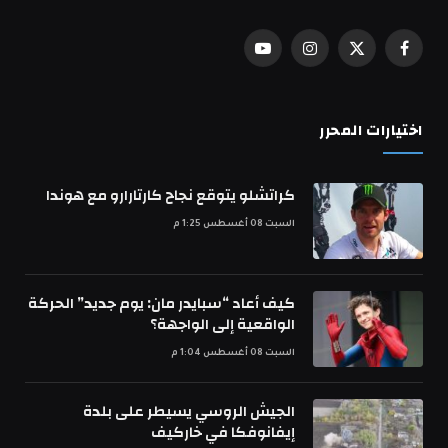
فيسبوك
X
الانستغرام
يوتيوب
(Twitter)
اختيارات المحرر
كراتشلو يتوقع نجاح كارتارارو مع هوندا
السبت 08 أغسطس 1:25 م
كيف أعاد “سبايدر مان: يوم جديد” الحركة
الواقعية إلى الواجهة؟
السبت 08 أغسطس 1:04 م
الجيش الروسي يسيطر على بلدة
إيفانوفكا في خاركيف