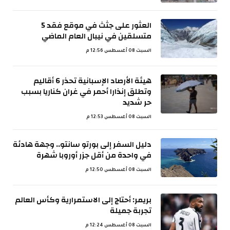
العثور على جثث في موقع فقد 5
متسلقين في نيبال العام الماضي
السبت 08 أغسطس 12:56 م
هيئة الأرصاد الإسبانية تحذر 6 أقاليم
وتطلق إنذارا أحمر في غران كناريا بسبب
حر شديد
السبت 08 أغسطس 12:53 م
دليل السفر إلى بورتو سانتو.. وجهة هادئة
في واحدة من أقل جزر أوروبا شهرة
السبت 08 أغسطس 12:50 م
بريمر: أحتاج إلى الاستمرارية وكأس العالم
تجربة جميلة
السبت 08 أغسطس 12:24 م