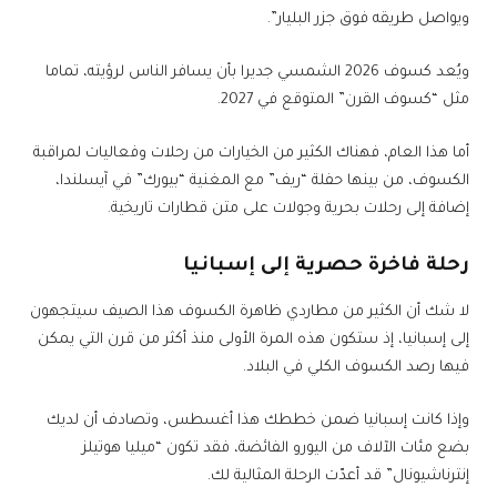
ويواصل طريقه فوق جزر البليار”.
ويُعد كسوف 2026 الشمسي جديرا بأن يسافر الناس لرؤيته، تماما
مثل “كسوف القرن” المتوقع في 2027.
أما هذا العام، فهناك الكثير من الخيارات من رحلات وفعاليات لمراقبة
الكسوف، من بينها حفلة “ريف” مع المغنية “بيورك” في آيسلندا،
إضافة إلى رحلات بحرية وجولات على متن قطارات تاريخية.
رحلة فاخرة حصرية إلى إسبانيا
لا شك أن الكثير من مطاردي ظاهرة الكسوف هذا الصيف سيتجهون
إلى إسبانيا، إذ ستكون هذه المرة الأولى منذ أكثر من قرن التي يمكن
فيها رصد الكسوف الكلي في البلاد.
وإذا كانت إسبانيا ضمن خططك هذا أغسطس، وتصادف أن لديك
بضع مئات الآلاف من اليورو الفائضة، فقد تكون “ميليا هوتيلز
إنترناشيونال” قد أعدّت الرحلة المثالية لك.