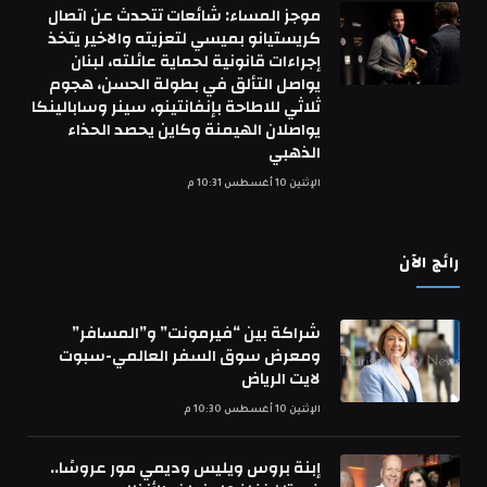
موجز المساء: شائعات تتحدث عن اتصال
كريستيانو بميسي لتعزيته والاخير يتخذ
إجراءات قانونية لحماية عائلته، لبنان
يواصل التألق في بطولة الحسن، هجوم
ثلاثي للاطاحة بإنفانتينو، سينر وسابالينكا
يواصلان الهيمنة وكاين يحصد الحذاء
الذهبي
الإثنين 10 أغسطس 10:31 م
رائج الآن
شراكة بين “فيرمونت” و”المسافر”
ومعرض سوق السفر العالمي-سبوت
لايت الرياض
الإثنين 10 أغسطس 10:30 م
إبنة بروس ويليس وديمي مور عروسًا..