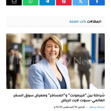
فيسبوك
تويتر
بينتيريست
تيلقرام
واتساب
البريد
الإلكترو
المقالات
ذات الصلة
شراكة بين “فيرمونت” و”المسافر” ومعرض سوق السفر
العالمي-سبوت لايت الرياض
سياحة وسفر
الإثنين 10 أغسطس 10:30 م