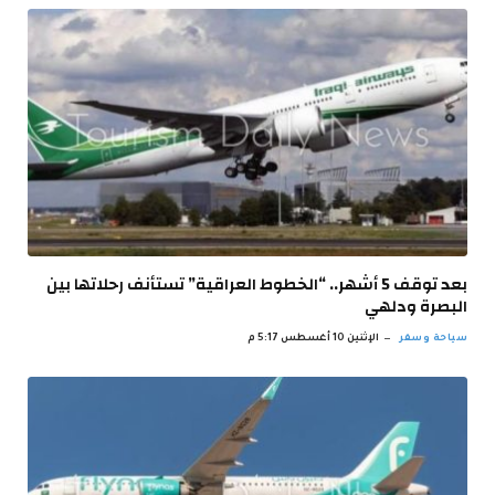
بعد توقف 5 أشهر.. “الخطوط العراقية” تستأنف رحلاتها بين
البصرة ودلهي
سياحة وسفر
الإثنين 10 أغسطس 5:17 م