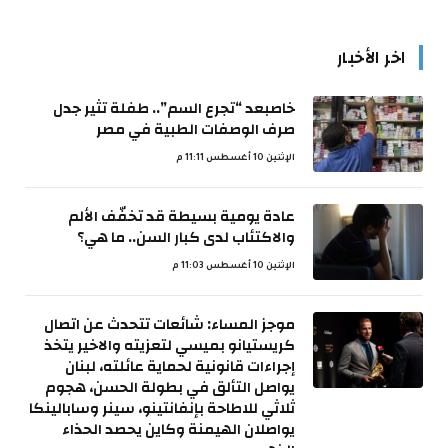
اخر الأخبار
خاصبعد “تجرع السم”.. طفلة تثير جدل
صرف الوصفات الطبية في مصر
الإثنين 10 أغسطس 11:11 م
عادة يومية بسيطة قد تخفّف الألم
والاكتئاب لدى كبار السن.. ما هي؟
الإثنين 10 أغسطس 11:03 م
موجز المساء: شائعات تتحدث عن اتصال
كريستيانو بميسي لتعزيته والاخير يتخذ
إجراءات قانونية لحماية عائلته، لبنان
يواصل التألق في بطولة الحسن، هجوم
ثلاثي للاطاحة بإنفانتينو، سينر وسابالينكا
يواصلان الهيمنة وكاين يحصد الحذاء