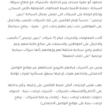
محمود أبو عمرة مساعد وزير الداخلية، بالاشتراك مع قطاع شرطة
السياحة، حملاته الأمنية لضبط المخالفات المتعلقة بالأمن السياحى
وإحكام الرقابة على الشركات التى تعمل بمجال السياحة “بدون
ترخيص”، تحسباً لقيام القائمين على تلك الشركات بالنصب والاحتيال
على المواطنين تحت زعم تنظيم رحلات (حج – عمرة – برامج سياحية).
أكدت المعلومات والتحريات قيام (5 شركات “بدون ترخيص”) بالنصب
والاحتيال على المواطنين والاستيلاء على مبالغ مالية منهم بزعم
تنظيم برامج سياحية مختلفة لهم وإيهامهم بأنها شركات سياحية
مرخصة “على خلاف الحقيقة”.
وتبين من التحريات قيامهم بالترويج لنشاطهم عبر مواقع التواصل
الاجتماعى واتخاذهم مقرات لإدارتها بشقق مستأجرة لفترات مؤقتة.
عقب تقنين الإجراءات أمكن ضبط القائمين على إدارتها، وعُثر بداخلها
على (أختام وأكلاشيهات للشركات – تأشيرات لرحلات دينية – كشوف
حجوزات لعملاء لرحلات دينية – إعلانات ودعاية للشركات – برامج
لرحلات دينية على مواقع التواصل الاجتماعى).