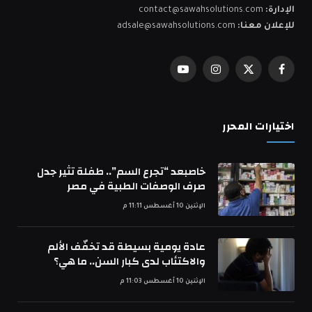
الإدارة:
contact@sawahsolutions.com
للإعلان معنا:
adsale@sawahsolutions.com
فيسبوك
X
الانستغرام
يوتيوب
(Twitter)
اختيارات المحرر
خاصبعد “تجرع السم”.. طفلة تثير جدل
صرف الوصفات الطبية في مصر
الإثنين 10 أغسطس 11:11 م
عادة يومية بسيطة قد تخفّف الألم
والاكتئاب لدى كبار السن.. ما هي؟
الإثنين 10 أغسطس 11:03 م