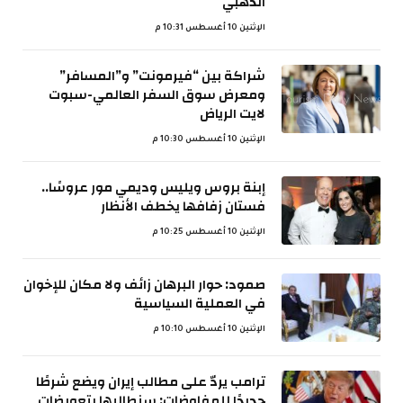
الذهبي
الإثنين 10 أغسطس 10:31 م
شراكة بين “فيرمونت” و”المسافر”
ومعرض سوق السفر العالمي-سبوت
لايت الرياض
الإثنين 10 أغسطس 10:30 م
إبنة بروس ويليس وديمي مور عروسًا..
فستان زفافها يخطف الأنظار
الإثنين 10 أغسطس 10:25 م
صمود: حوار البرهان زائف ولا مكان للإخوان
في العملية السياسية
الإثنين 10 أغسطس 10:10 م
ترامب يردّ على مطالب إيران ويضع شرطًا
جديدًا للمفاوضات: سنطالبها بتعويضات