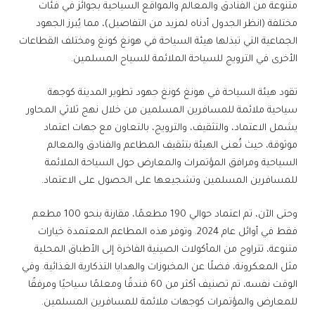
متنوعة من الفنادق والمعالم والمواقع السياحية بجوائز في فئات
مختلفة (انظر الجدول أدناه لمزيد من التفاصيل)، مما يُبرز الجهود
الجماعية التي تبذلها هيئة السياحة في هونغ كونغ ومختلف القطاعات
الأخرى في الترويج للسياحة الملائمة للسياح المسلمين.
تقود هيئة السياحة في هونغ كونغ جهود تطوير المدينة كوجهة
سياحية ملائمة للمسافرين المسلمين من خلال نهج ثلاثي المحاور
يشمل الاعتماد، والتثقيف، والترويج، بالتعاون مع جهات اعتماد
موثوقة، حيث تُعنى الهيئة بتثقيف المطاعم والفنادق والمعالم
السياحية ومرافق المؤتمرات والمعارض حول السياحة الملائمة
للمسافرين المسلمين وتشجيعها على الحصول على الاعتماد.
وحتى الآن، تم اعتماد حوالي 190 مطعمًا، مقارنة بنحو 100 مطعم
فقط في أوائل عام 2024. وتوفر هذه المطاعم المعتمدة خيارات
متنوعة، تتراوح من المأكولات الصينية الفاخرة إلى الأطباق المحلية
مثل المعكرونة، فضلًا عن المخبوزات والهدايا التذكارية الغذائية. وفي
الوقت نفسه، تم تصنيف أكثر من 60 فندقًا ومعلمًا سياحيًا ومرفقًا
للمعارض والمؤتمرات كوجهات ملائمة للمسافرين المسلمين.