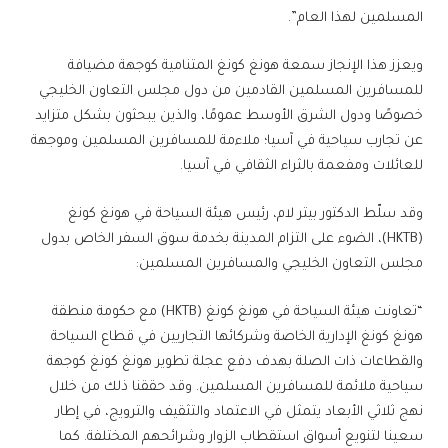
المسلمين لهذا العام”.
ويعزز هذا الإنجاز سمعة هونغ كونغ المتنامية كوجهة مضيافة
للمسافرين المسلمين القادمين من دول مجلس التعاون الخليجي
خصوصًا ودول الشرق الأوسط عمومًا، والذين يبحثون بشكل متزايد
عن تجارب سياحية في آسيا؛ ملاءمة للمسافرين المسلمين وموجهة
للعائلات ومفعمة بالثراء الثقافي في آسيا.
وقد سلّط الدكتور بيتر لام، رئيس هيئة السياحة في هونغ كونغ
(HKTB)، الضوء على التزام المدينة بخدمة سوق السفر الخاص بدول
مجلس التعاون الخليجي والمسافرين المسلمين:
“تعاونت هيئة السياحة في هونغ كونغ (HKTB) مع حكومة منطقة
هونغ كونغ الإدارية الخاصة وشركائها التجاريين في قطاع السياحة
والقطاعات ذات الصلة بهدف دفع عجلة تطوير هونغ كونغ كوجهة
سياحية ملائمة للمسافرين المسلمين. وقد حققنا ذلك من خلال
نهج ثلاثي الأبعاد يتمثل في الاعتماد والتثقيف والترويج، في إطار
سعينا لتنويع أسواق استقطاب الزوار وشرائحهم المختلفة. كما