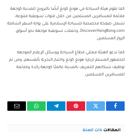
كما تقوم هيئة السياحة في هونغ كونغ أيضًا بالترويج للمدينة كوجهة
ملائمة للمسافرين المسلمين من خلال قنوات تسويقية متنوعة،
تشمل صفحة مخصصة للسياحة الإسلامية على بوابة السفر الشاملة
DiscoverHongKong.com، وحملات تسويقية موجهة نحو أسواق
الزوار المسلمين.
كما تدعو الهيئة ممثلي قطاع السياحة ووسائل الإعلام الموجهة
للجمهور المسلم لزيارة هونغ كونغ واختبار التجربة بأنفسهم، ومن ثم
توظيف شبكاتهم للتعريف بالمدينة عالميًا كوجهة رائدة وملائمة
للمسافرين المسلمين.
فيسبوك
تويتر
بينتيريست
تيلقرام
واتساب
البريد
الإلكترو
المقالات
ذات الصلة