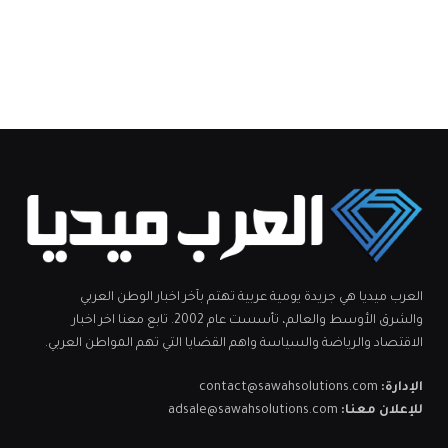
الجدل حول مستقبل بروك ليسنر يعود
بعد سمرسلام
الخميس 06 أغسطس 5:30 ص
سارة الورع تواجه هذه الإنتقادات
الخميس 06 أغسطس 5:05 ص
خاصاتفاق غزة بين ضغوط ترامب وحسابات
نتنياهو
الخميس 06 أغسطس 5:02 ص
رائج الآن