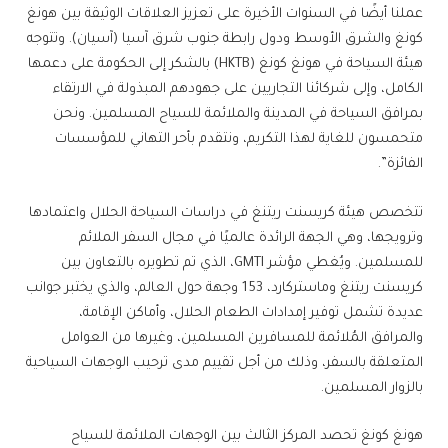
عملنا أيضًا في السنوات الأخيرة على تعزيز العلاقات الوثيقة بين هونغ
كونغ والشرق الأوسط ودول رابطة جنوب شرق آسيا (آسيان). وتتوجه
هيئة السياحة في هونغ كونغ (HKTB) بالشكر إلى الحكومة على دعمها
الكامل، وإلى شركائنا التجاريين على جهودهم المبذولة في الارتقاء
بمرافق السياحة في المدينة والملائمة للسياح المسلمين. ونحن
متحمسون للغاية لهذا التكريم، ونتقدم بأحر التهاني للمؤسسات
الفائزة”.
تتخصص هيئة كريسنت ريتنغ في دراسات السياحة الحلال واعتمادها
وترويجها، وهي الجهة الرائدة عالميًا في مجال السفر الملائم
للمسلمين. ويُغطي مؤشر GMTI، الذي تم تطويره بالتعاون بين
كريسنت ريتنغ وماستركارد، 153 وجهة حول العالم، والذي يختبر جوانب
عديدة تشمل توفير إمدادات الطعام الحلال، وأماكن الإقامة،
والمرافق المُلائمة للمسافرين المسلمين، وغيرها من العوامل
المتعلقة بالسفر، وذلك من أجل تقييم مدى ترحيب الوجهات السياحية
بالزوار المسلمين.
هونغ كونغ تحصد المركز الثالث بين الوجهات الملائمة للسياح