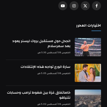
ترامب: تقدم كبير في محادثات هرمز..
والاتفاق يقترب
الخميس 06 أغسطس 5:01 ص
فيديو. دبلن تودع المغني وكاتب الأغاني
غلين هانسارد
الخميس 06 أغسطس 4:55 ص
لا حسم في المفاوضات بين السد ولاتسيو
بشأن رومانيولي
الخميس 06 أغسطس 4:28 ص
2026 © العرب ميديا. جميع الحقوق محفوظة.
من نحن
سياسة الخصوصية
اعلن معنا
اتصل بنا