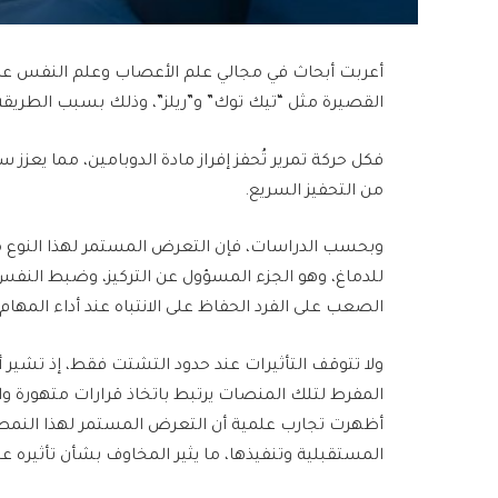
أعربت أبحاث في مجالي علم الأعصاب وعلم النفس عن 
القصيرة مثل “تيك توك” و”ريلز”، وذلك بسبب الطريقة 
فكل حركة تمرير تُحفز إفراز مادة الدوبامين، مما يعزز
من التحفيز السريع.
وبحسب الدراسات، فإن التعرض المستمر لهذا النوع م
للدماغ، وهو الجزء المسؤول عن التركيز، وضبط النفس
الصعب على الفرد الحفاظ على الانتباه عند أداء المهام 
ولا تتوقف التأثيرات عند حدود التشتت فقط، إذ تشير أ
المفرط لتلك المنصات يرتبط باتخاذ قرارات متهورة وا
أظهرت تجارب علمية أن التعرض المستمر لهذا النمط الس
المستقبلية وتنفيذها، ما يثير المخاوف بشأن تأثيره على