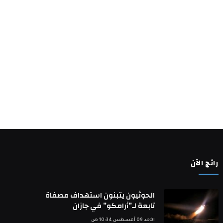
رائج الآن
الحوثيون يتبنون استهداف مصفاة
تابعة لـ”أرامكو” في جازان
الأحد 09 أغسطس 10:34 ص