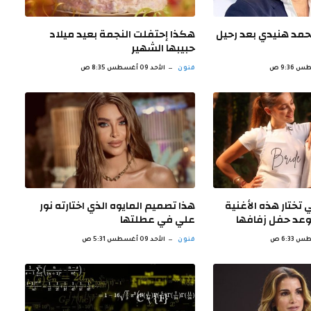
حمد هنيدي بعد رحيل
هكذا إحتفلت النجمة بعيد ميلاد
حبيبها الشهير
فنون
الأحد 09 أغسطس 8:35 ص
ي تختار هذه الأغنية
هذا تصميم المايوه الذي اختارته نور
موعد حفل زفافها
علي في عطلتها
فنون
الأحد 09 أغسطس 5:31 ص