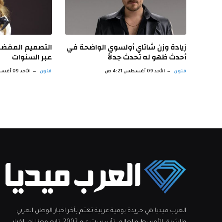
زيادة وزن شاتاي أولسوي الواضحة في
التصميم المفضل 
أحدث ظهو له تحدث جدلاً
عبر السنوات
فنون
الأحد 09 أغسطس 4:21 ص
فنون
الأحد 09 أغسطس 3:19 ص
العرب ميديا هي جريدة يومية عربية تهتم بآخر اخبار الوطن العربي