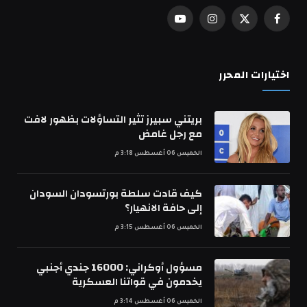
فيسبوك
X
الانستغرام
يوتيوب
(Twitter)
اختيارات المحرر
بريتني سبيرز تثير التساؤلات بظهور لافت
مع رجل غامض
الخميس 06 أغسطس 3:18 م
كيف قادت سلطة بورتسودان السودان
إلى حافة الانهيار؟
الخميس 06 أغسطس 3:15 م
مسؤول أوكراني: 16000 جندي أجنبي
يخدمون في قواتنا العسكرية
الخميس 06 أغسطس 3:14 م