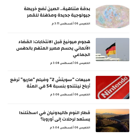
بدقة متناهية.. الصين تضع خريطة
جيولوجية جديدة ومذهلة للقمر
الخميس 06 أغسطس 3:11 م
هجوم ميونيخ قبل الانتخابات: القضاء
الألماني يحسم مصير المتهم بالدهس
الجماعي
الخميس 06 أغسطس 3:08 م
مبيعات “سويتش 2” وفيلم “ماريو” ترفع
أرباح نينتندو بنسبة 54 في المئة
الخميس 06 أغسطس 3:06 م
قطار النوم كاليدونيان في اسكتلندا
يستعد لرحلات إلى أوروبا؟
الخميس 06 أغسطس 3:04 م