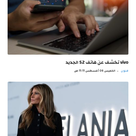
vivo تكشف عن هاتف S2 الجديد
فنون
الخميس 06 أغسطس 11:11 ص