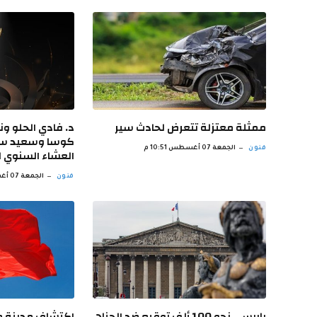
ممثلة معتزلة تتعرض لحادث سير
د. فادي الحلو ون
كوسا وسعيد سر
فنون
الجمعة 07 أغسطس 10:51 م
العشاء السنوي 
فنون
الجمعة 07 أغسطس 9:49 م
باريس.. نحو 100 ألف توقيع ضد الجناح
اكتشاف مدينة من