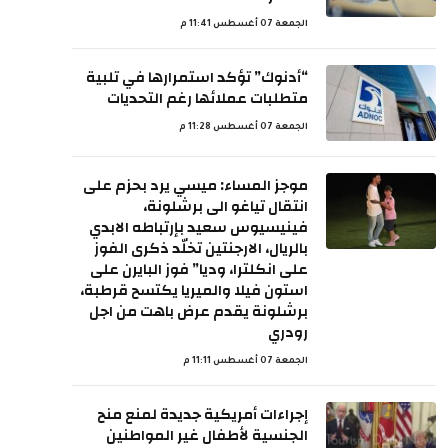
الجمعة 07 أغسطس 11:41 م
“أدنوك” تؤكد استمرارها في تلبية
متطلبات عملائها رغم التحديات
الجمعة 07 أغسطس 11:28 م
موجز المساء: ميسي يرد بحزم على
انتقال تياغو الى برشلونة،
فينيسيوس سعيد بإرتباطه الابدي
بالريال، الارجنتين تخلّد ذكرى الفوز
على انكلترا، وديا” فوز البايرن على
استون فيلا والميريا يكتسح قرطبة،
برشلونة يقدم عرض باهت من اجل
رودري
الجمعة 07 أغسطس 11:11 م
إجراءات أمريكية جديدة لمنع منح
الجنسية لأطفال غير المواطنين