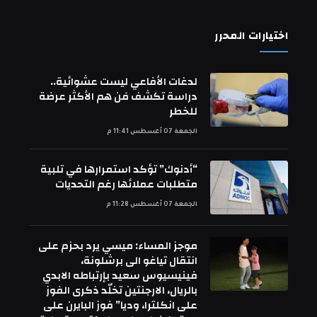
اختيارات المحرر
لدغات الأفاعي ليست عشوائية..
دراسة تكشف مَن هم الأكثر عرضة
للخطر
الجمعة 07 أغسطس 11:41 م
“أدنوك” تؤكد استمرارها في تلبية
متطلبات عملائها رغم التحديات
الجمعة 07 أغسطس 11:28 م
موجز المساء: ميسي يرد بحزم على
انتقال تياغو الى برشلونة،
فينيسيوس سعيد بإرتباطه الابدي
بالريال، الارجنتين تخلّد ذكرى الفوز
على انكلترا، وديا” فوز البايرن على