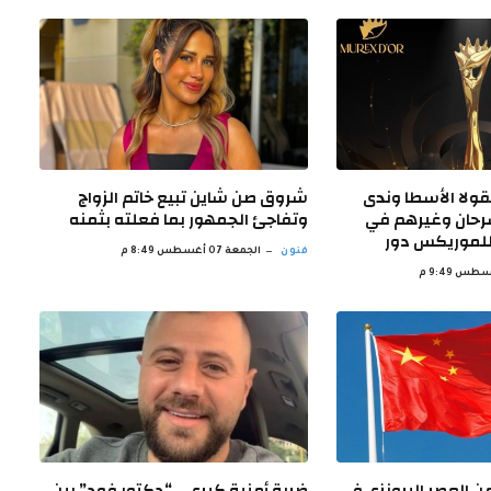
قولا الأسطا وندى
شروق صن شاين تبيع خاتم الزواج
حان وغيرهم في
وتفاجئ الجمهور بما فعلته بثمنه
للموريكس دور
فنون
الجمعة 07 أغسطس 8:49 م
 العصر البرونزي في
ضربة أمنية كبرى .. “دكتور فود” بين