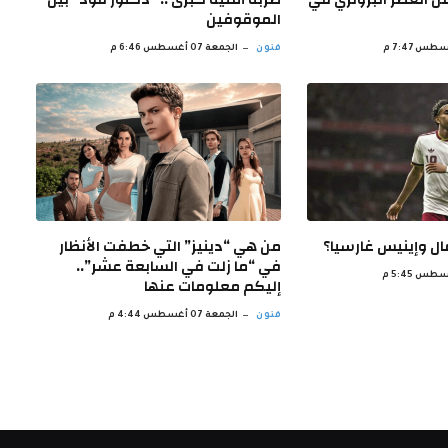
الموقوفين
فنون
الجمعة 07 أغسطس 6:46 م
ال وإينيس غارسيا؟
من هي “دينيز” التي خطفت الأنظار
في “ما زلت في السابعة عشر”..
إليكم معلومات عنها
فنون
الجمعة 07 أغسطس 4:44 م