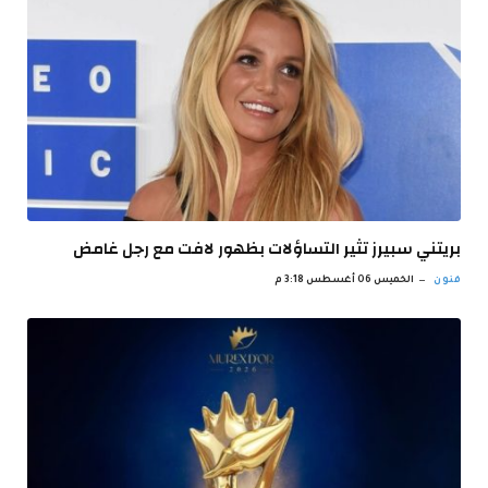
بريتني سبيرز تثير التساؤلات بظهور لافت مع رجل غامض
فنون
الخميس 06 أغسطس 3:18 م