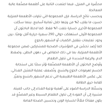
محضّرة في المنزل، فيما اعتمدت الثانية على أطعمة مصنّعة عالية
المعالجة.
وبحسب نتائج الدراسة، فإن المجموعة التي تناولت الأطعمة المنزلية
خسرت ما يقارب 2% من وزنها خلال ثمانية أسابيع، بينما سجّلت
المجموعة الأخرى خسارة بلغت 1% فقط. كما لاحظ الباحثون أن
المجموعة الأولى استهلكت حوالي 290 سعرة حرارية أقل يوميًا، دون
وجود تعليمات بتقليل الكميات أو الشعور بالجوع.
كما رُصد تحسّن في المؤشرات الصحية للمشاركين ضمن مجموعة
الأطعمة المنزلية، بما في ذلك انخفاض في دهون البطن، وضغط
الدم، والرغبة الشديدة في تناول الطعام.
وأوضح الباحثون أن الأطعمة المصنّعة تؤثر سلبًا على استجابة
الجسم لهرمونات الجوع والشبع، وتُضعف عملية التمثيل الغذائي،
على عكس الأطعمة الطبيعية التي تدعم الشعور بالشبع وتعزّز
كفاءة حرق الطاقة.
وتسلّط الدراسة الضوء على أهمية نوعية الغذاء إلى جانب كميته،
مشيرة إلى أن العودة إلى تناول الطعام البسيط وغير المصنّع قد
يكون مفتاحًا فعّالًا لخسارة الوزن وتحسين الصحة العامة.