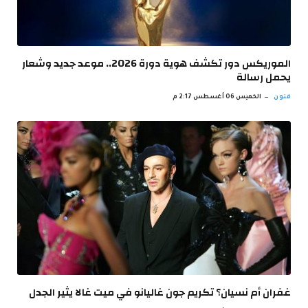
الموريكس دور تكشف هوية دورة 2026.. موعد جديد وشعار
يحمل رسالة
فنون
الخميس 06 أغسطس 2:17 م
غفران أم نسيان؟ تكريم جون غاليانو في ميت غالا يثير الجدل