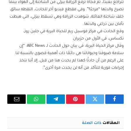
تتراجع بعيدًا، ثم فجأة ترفع الزرافة بيزلي من الشاحنة إلى الهواء بينما
تصرخ والدتها “مرحبًا!”. وفي مقطع فيديو آخر للحادث، التقطه سائق
خلف شاحنة العائلة، شوهدت الزرافة وهي تسقط بيزلي، التي هبطت
بأمان بين ذراعي والدتها.
وقع الحادث في مركز فوسيل ريم للحياة البرية في جلين روز،
تكساس، في الأول من حزيران.
وقال مركز الحياة البرية، في بيان حول الحادث لـ ABC News: “إن
سلامة ضيوفنا وحيواناتنا هي دائمًا ذات أهمية قصوى بالنسبة لنا.
على الرغم من أن حادثًا كهذا لم يحدث هنا من قبل، إلا أننا نتخذ
إجراءات فورية للتأكد من أنه لن يحدث مرة أخرى”.
فيسبوك
تويتر
بينتيريست
تيلقرام
واتساب
البريد
الإلكترو
المقالات
ذات الصلة