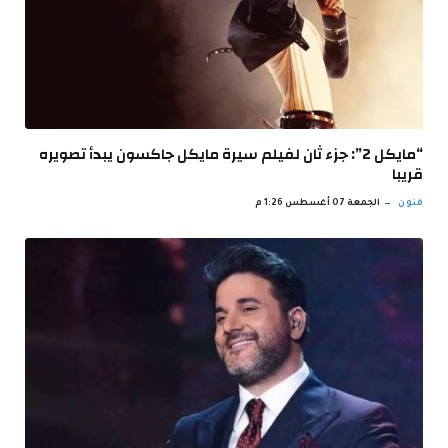
“مايكل 2”: جزء ثان لفيلم سيرة مايكل جاكسون يبدأ تصويره
قريبا
فنون
الجمعة 07 أغسطس 1:26 م