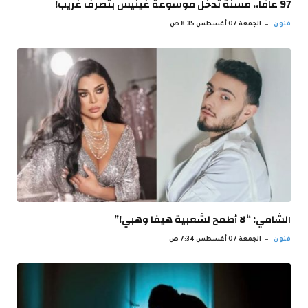
97 عامًا.. مسنة تدخل موسوعة غينيس بتصرف غريب!
فنون
الجمعة 07 أغسطس 8:35 ص
الشامي: “لا أطمح لشعبية هيفا وهبي!”
فنون
الجمعة 07 أغسطس 7:34 ص