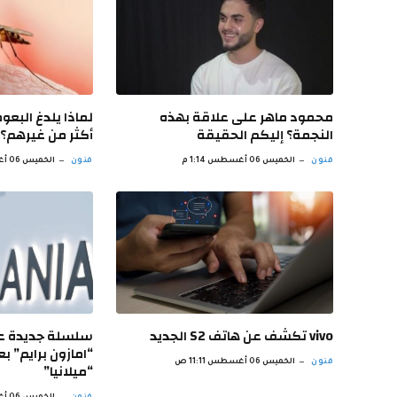
محمود ماهر على علاقة بهذه
لماذا يلدغ الب
النجمة؟ إليكم الحقيقة
أكثر من غيرهم؟
فنون
الخميس 06 أغسطس 1:14 م
فنون
الخميس 06 أغسطس 12:12 م
vivo تكشف عن هاتف S2 الجديد
سلسلة جديدة عن 
“امازون برايم” ب
فنون
الخميس 06 أغسطس 11:11 ص
“ميلانيا”