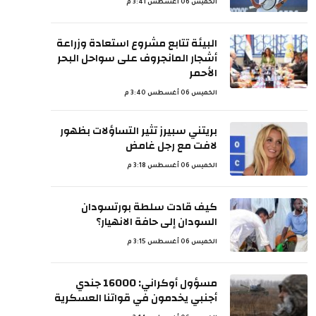
الخميس 06 أغسطس 3:41 م
البيئة تتابع مشروع استعادة وزراعة
أشجار المانجروف على سواحل البحر
الأحمر
الخميس 06 أغسطس 3:40 م
بريتني سبيرز تثير التساؤلات بظهور
لافت مع رجل غامض
الخميس 06 أغسطس 3:18 م
كيف قادت سلطة بورتسودان
السودان إلى حافة الانهيار؟
الخميس 06 أغسطس 3:15 م
مسؤول أوكراني: 16000 جندي
أجنبي يخدمون في قواتنا العسكرية