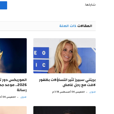
شاركها.
المقالات
ذات الصلة
بريتني سبيرز تثير التساؤلات بظهور
الموريكس دور 
لافت مع رجل غامض
2026.. موعد
رسالة
فنون
الخميس 06 أغسطس 3:18 م
فنون
الخميس 06 أغسطس 2:17 م