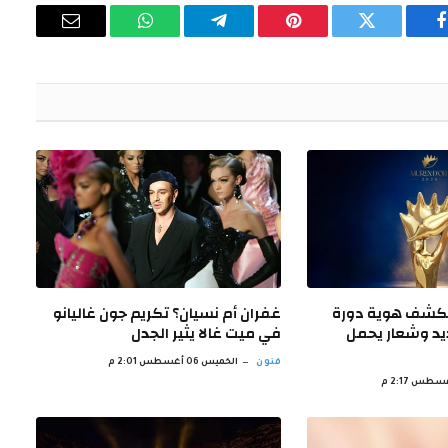
فيسبوك
تويتر
بينتيريست
تيلقرام
واتساب
البريد
الإلكتروني
تكشف هوية دورة
غفران أم نسيان؟ تكريم جون غاليانو
 جديد وشعار يحمل
في ميت غالا يثير الجدل
فنون
الخميس 06 أغسطس 2:01 م