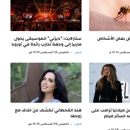
عوض بعض الأشخاص
ستارلايت: “ديزني” الموسيقى يحول
ماربيا إلى وجهة تجارب رائدة في أوروبا
فنون
الخميس 06 أغسطس 11:59 ص
ميلانيا ترامب على
هند القحطاني تكشف عن خلاف مع
عد خسائر فيلم
زوجها
فنون
الخميس 06 أغسطس 10:10 ص