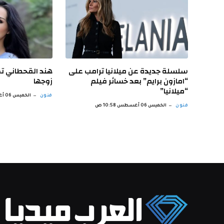
سلسلة جديدة عن ميلانيا ترامب على
هند القحطاني 
“امازون برايم” بعد خسائر فيلم
زوجها
“ميلانيا”
فنون
الخميس 06 أغسطس 10:10 ص
فنون
الخميس 06 أغسطس 10:58 ص