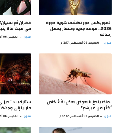
الموريكس دور تكشف هوية دورة
غفران أم نسيان؟ 
2026.. موعد جديد وشعار يحمل
في ميت غالا يثير
رسالة
فنون
الخميس 06 أغسطس 2:01 م
فنون
الخميس 06 أغسطس 2:17 م
لماذا يلدغ البعوض بعض الأشخاص
ستارلايت: “ديز
أكثر من غيرهم؟
ماربيا إلى وجهة ت
فنون
الخميس 06 أغسطس 12:12 م
فنون
الخميس 06 أغسطس 11:59 ص