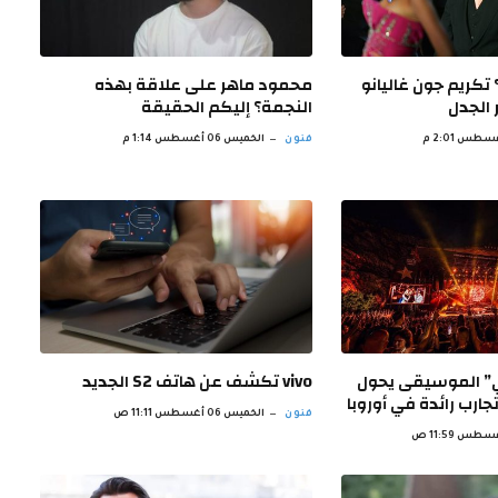
تكريم جون غاليانو
محمود ماهر على علاقة بهذه
 الجدل
النجمة؟ إليكم الحقيقة
فنون
الخميس 06 أغسطس 1:14 م
ني” الموسيقى يحول
vivo تكشف عن هاتف S2 الجديد
جارب رائدة في أوروبا
فنون
الخميس 06 أغسطس 11:11 ص