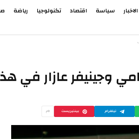
الاخبار
سياسة
اقتصاد
تكنولوجيا
رياضة
صح
ف
امي وجينيفر عازار في ه
تيلقرام
بينتيريست