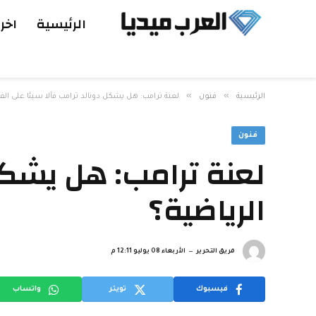
الرئيسية
اخر 
»
»
الرئيسية
فنون
لعنة ترامب: هل يشكل دونالد ترامب فألا سيئا على الف
فنون
لعنة ترامب: هل يشكل 
الرياضية؟
فريق التحرير
الأربعاء 08 يوليو 12:11 م
فيسبوك
تويتر
واتساب