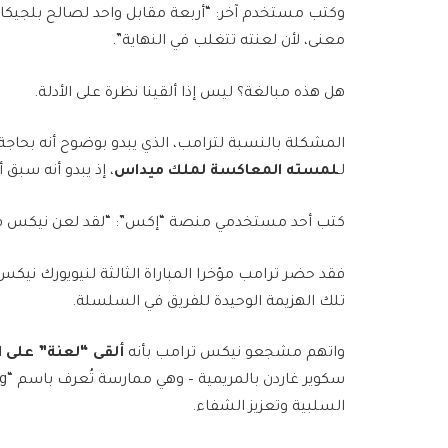
وكتب مستخدم آخر: “أربعة مقابل واحد لصالح بلجيكا،
معنى، لأن لعنته تتغلب في النهاية”.
هل هذه مبالغة؟ ليس إذا ألقينا نظرة على الأدلة.
المشكلة بالنسبة لترامب، الذي يبدو بوضوح أنه بحاجة
لـ
لمسته المعاكسة لملك ميداس
، إذ يبدو أنه سبق
كتب أحد مستخدمي منصة “إكس”: “لقد لعن نيكس في الم
فقد حضر ترامب مؤخرا المباراة الثالثة لنيويورك نيكس
تلك الهزيمة الوحيدة للفريق في السلسلة.
واتهم مشجعو نيكس ترامب بأنه
ألقى “لعنة” على ا
السلبية وتعزيز الشفاء.