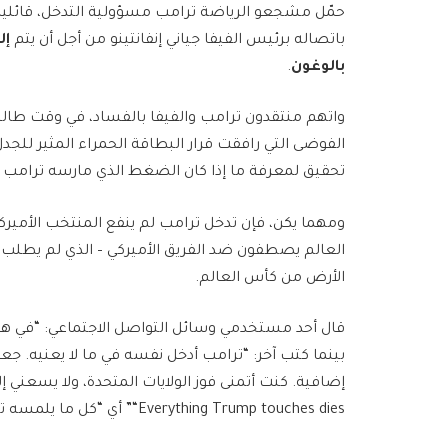
حمّل مشجعو الرياضة ترامب مسؤولية التدخل، قائلين 
باتصاله برئيس الفيفا جياني إنفانتينو من أجل أن يتم
إل
بالوغون
.
واتهم منتقدون ترامب والفيفا بالفساد، في وقت طالبت
الفوضى التي رافقت قرار البطاقة الحمراء المثير للجدل
تحقيق لمعرفة ما إذا كان الضغط الذي مارسه ترامب قد أث
ومهما يكن، فإن تدخل ترامب لم ينفع المنتخب الأميرك
العالم يصطفون ضد الفريق الأميركي – الذي لم يطلب 
الأرض من كأس العالم.
قال أحد مستخدمي وسائل التواصل الاجتماعي: “في هذه ا
بينما كتب آخر: “ترامب أدخل نفسه في ما لا يعنيه. جعل
“Everything Trump touches dies” أي “كل ما يلمسه ترامب يموت”.”