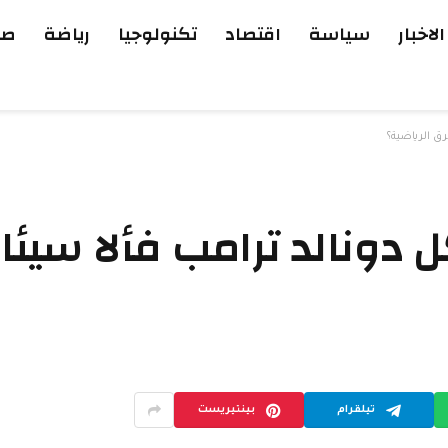
الاخبار
سياسة
اقتصاد
تكنولوجيا
رياضة
صح
رق الرياضية؟
دونالد ترامب فألا سيئا
تيلقرام
بينتيريست