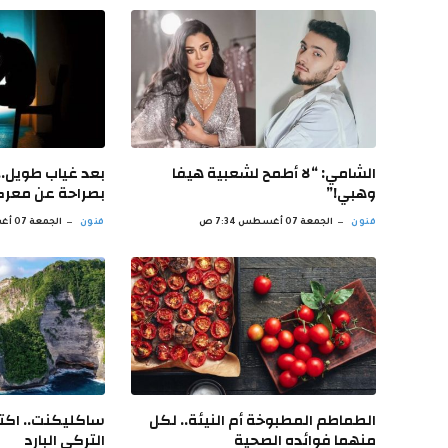
الشامي: “لا أطمح لشعبية هيفا
بعد غياب طويل..
وهبي!”
بصراحة عن معركت
فنون
الجمعة 07 أغسطس 7:34 ص
فنون
الجمعة 07 أغسطس 6:33 ص
الطماطم المطبوخة أم النيئة.. لكل
ساكليكنت.. اكت
منهما فوائده الصحية
التركي البارد