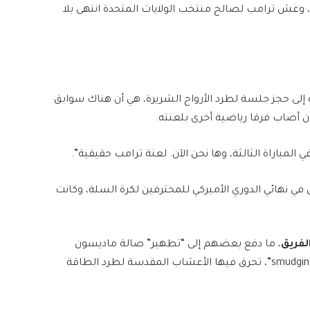
 وغش ترامب لصالح منتخب الولايات المتحدة انتهى بلا
 إلى حجز جلسة لطرد الأرواح الشريرة، هي أن هناك سوابق
 أن أصاب فرقا رياضية أخرى بلعنته.
باراة الثالثة، وها نحن الآن. لعنة ترامب حقيقية”.
 في نهائي الدوري الأميركي للمحترفين لكرة السلة، وكانت
لفريق
، ما دفع بعضهم إلى “تطهير” صالة ماديسون
سكوير غاردن بالمريمية – وهي ممارسة تُعرف باسم “smudging”، تحرق فيها الأعشاب المقدسة لطرد الطاقة