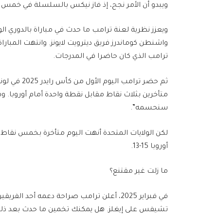
ويبدو أن الأمر نجح، إذ فاز نيكس بالسلسلة في خمس م
ويعزز نظرية لعنة ترامب ما حدث في مباراة بالدوري الو
واشنطن كوماندرز فريق ديترويت لايونز. وانتهت المبارا
ترامب الذي كان حاضرا في المدرجات.
ثم حضر ترامب
متأخرين بثلاث نقاط مقابل نقطة واحدة أمام أوروبا. 
سنحسمه”.
لكن الولايات المتحدة أنهت اليوم متأخرة بخمس نقا
أوروبا 15-13.
ما زلت غير مقتنع؟
في فبراير 2025، أعلن ترامب صراحة دعمه أحد
تشيفس على إيغلز. هل يمكنك تخمين ما حدث بعد ذلك؟ فاز 