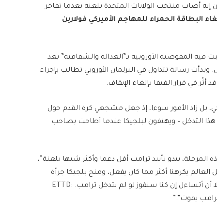
إنه أصاب منتخب الولايات المتحدة بلعنة بعدما تفاخر
غاء البطاقة الحمراء للمهاجم الأميركي فولارين
 فيه المفوضية الأوروبية بـ”العدالة والشفافية” بعد
. وبدأت رسالة تتداول في البرلمان الأوروبي تطالب بإجراء
ّر في قرار الفيفا بإلغاء الإيقاف.
ي، بل زاد الأمور سوءا، إذ جعل مشجعي كرة القدم حول
هذا التدخل – ويهتفون لبلجيكا عندما أطاحت بصاحب
لمرحلة، يبدو تأييد ترامب أقل دعما وأكثر شبها بلعنة”،
 العالم يكرهنا أكثر مما كان يفعل، ومنح بلجيكا جرأة
إضافية. كنت أتمنى فوز الولايات المتحدة، ولا يسعني إلا أن أتساءل إن كنا سنفوز لو لم يتدخل ترامب. ETTD: