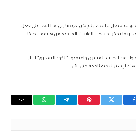
ه لو لم يتدخل ترامب، ولم يكن حريصا إلى هذا الحد على جعل
بما تمكن منتخب الولايات المتحدة من هزيمة بلجيكا.
لوا رؤية الجانب المشرق واعتمدوا “الكود السحري” التالي:
 هذه الإستراتيجية ناجحة حتى الآن.
فيسبوك
تويتر
بينتيريست
تيلقرام
واتساب
البريد
الإلكتروني