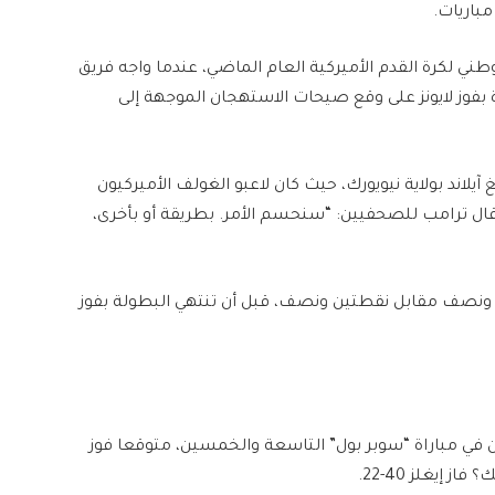
باريات.
طني لكرة القدم الأميركية العام الماضي، عندما واجه فريق
ة بفوز لايونز على وقع صيحات الاستهجان الموجهة إلى
 اليوم الأول من كأس رايدر 2025 في لونغ آيلاند بولاية نيويورك، حيث كان لاعبو الغولف الأميركيون
وقال ترامب للصحفيين: “سنحسم الأمر. بطريقة أو بأخرى،
ط ونصف مقابل نقطتين ونصف، قبل أن تنتهي البطولة بفوز
 الفريقين في مباراة “سوبر بول” التاسعة والخمسين، متوقعا فوز
إيغلز 40-22.