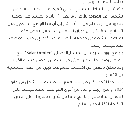
أنظمة الاتصالات والرادار.
وأضاف أن النشاط الشمسي الحالي يتمركز على الجانب البعيد من
الشمس غير المواجه للأرض، ما يعني أن تأثيره المباشر على كوكبنا
محدود في الوقت الراهن. إلا أنه أشار إلى أن هذا الوضع قد يتغير خلال
الأسابيع المقبلة، إذ إن دوران الشمس قد يجعل بعض هذه
المناطق النشطة في مواجهة الأرض، ما قد يؤدي إلى حدوث عواصف
مغناطيسية أرضية.
وأوضح بورميستروف أن المسبار الفضائي “Solar Orbiter” يتيح
للعلماء رصد الجانب غير المرئي من الشمس بفضل مساره الفريد،
وقد تمكن بالفعل من اكتشاف مجموعات كبيرة من البقع الشمسية
في 18 مايو.
ويأتي هذا التحذير في ظل تشابه مع نشاط شمسي سُجل في مايو
2024، والذي ارتبط بواحدة من أقوى العواصف المغناطيسية خلال
العقدين الماضيين، وما نتج عنها من تأثيرات ملحوظة على بعض
الأنظمة التقنية حول العالم.