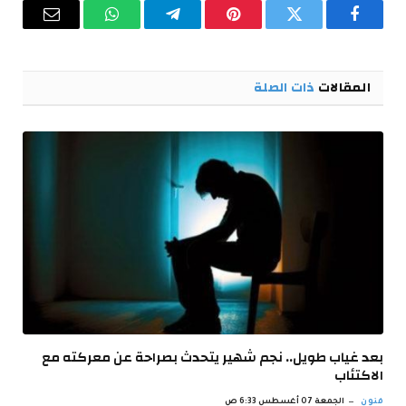
فيسبوك
تويتر
بينتيريست
تيلقرام
واتساب
البريد
الإلكترو
المقالات
ذات الصلة
بعد غياب طويل.. نجم شهير يتحدث بصراحة عن معركته مع
الاكتئاب
فنون
الجمعة 07 أغسطس 6:33 ص