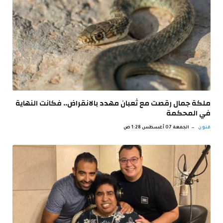
ملكة جمال رقصت مع ثعبان مهدد بالانقراض.. فكانت النهاية
في المحكمة
فنون
الجمعة 07 أغسطس 1:28 ص