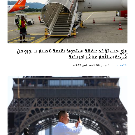
إيزي جيت تؤكد صفقة استحواذ بقيمة 6 مليارات يورو من
شركة استثمار مباشر أمريكية
اقتصاد
الخميس 06 أغسطس 9:12 م