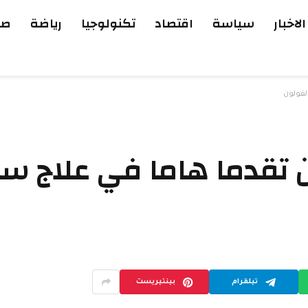
الاخبار
سياسة
اقتصاد
تكنولوجيا
رياضة
صح
لقولون
ن تقدما هاما في علاج س
تيلقرام
بينتيريست