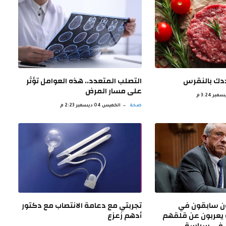
ددك بالنقرس
‫التصلب المتعدد.. هذه العوامل تؤثر
على مسار المرض
صحة
الخميس 04 ديسمبر 2:23 م
 سابقون في
تجربتي مع دعامة الانتصاب مع دكتور
ة يعربون عن قلقهم
أدهم زعزع
ل في سياسة