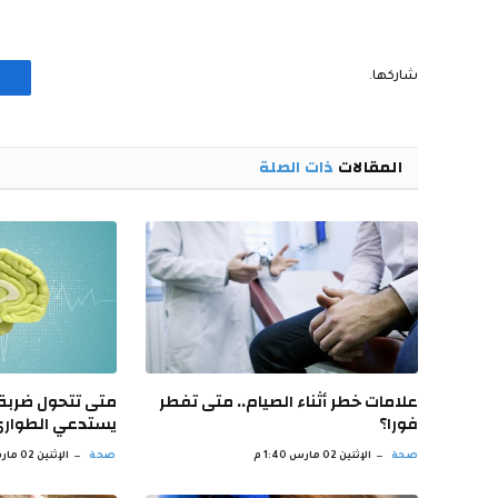
شاركها.
المقالات
ذات الصلة
علامات خطر أثناء الصيام.. متى تفطر
متى تتحول ضربة 
فورا؟
يستدعي الطوار
صحة
الإثنين 02 مارس 1:40 م
صحة
الإثنين 02 مارس 12:38 م