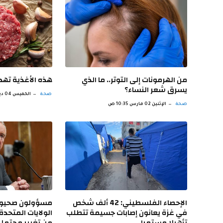
من الهرمونات إلى التوتر.. ما الذي
‫هذه الأغذية ته
يسرق شعر النساء؟
صحة
الخميس 04 ديسمبر 3:24 م
صحة
الإثنين 02 مارس 10:35 ص
الإحصاء الفلسطيني: 42 ألف شخص
مسؤولون صحيون
في غزة يعانون إصابات جسيمة تتطلب
الولايات المتحد
تأهيلا مستمرا
من تغيير محتم