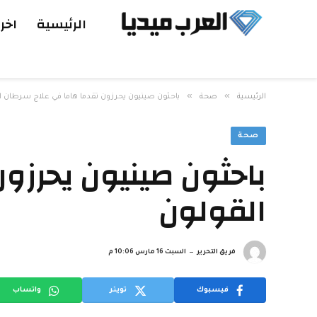
الرئيسية
اخر 
»
»
الرئيسية
صحة
باحثون صينيون يحرزون تقدما هاما في علاج سرطان ا
صحة
باحثون صينيون يحرزو
القولون
فريق التحرير
السبت 16 مارس 10:06 م
فيسبوك
تويتر
واتساب