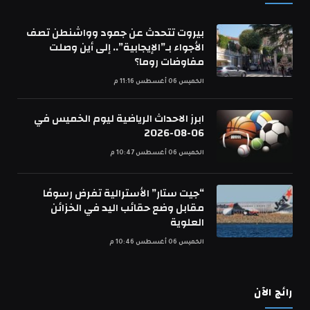
بيروت تتحدث عن جمود وواشنطن تصف
الأجواء بـ”الإيجابية”.. إلى أين وصلت
مفاوضات روما؟
الخميس 06 أغسطس 11:16 م
ابرز الاحداث الرياضية ليوم الخميس في
06-08-2026
الخميس 06 أغسطس 10:47 م
“جيت ستار” الأسترالية تفرض رسومًا
مقابل وضع حقائب اليد في الخزائن
العلوية
الخميس 06 أغسطس 10:46 م
رائج الآن