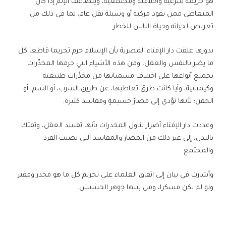
هو جريمة شرعية وأخلاقية ومجتمعية، ويتضاعف الإثم إذا كان
المتعاطي ممن يقود مركبة أو وسيلة نقل عام، لما في ذلك من
تعريض لحياته وحياة الناس للخطر
بدورها علقت دار الإفتاء المصرية بأن الإسلام حرم تحريما قاطعا كل
ما يضر بالنفس والعقل، ومن هذه الأشياء التي حرمها المخدِّرات
بجميع أنواعها على اختلاف مسمياتها من مخدِّرات طبيعية
وكيميائية، وأيا كانت طرق تعاطيها، عن طريق الشرب، أو الشم، أو
الحقن؛ لأنها تؤدي إلى مضارَّ جسيمةٍ ومفاسد كثيرة.
وعددت دار الإفتاء أضرار تناول المخدرات بأنها تفسد العقل، وتفتك
بالبدن، إلى غير ذلك من المضار والمفاسد التي تصيب الفرد
والمجتمع.
وأشارت في بيان إلى اتفاق العلماء على تحريم كل ما هو مخدر ومفتر
ولو لم يكن مسكرا، ومن بينها جوهر الحشيش.