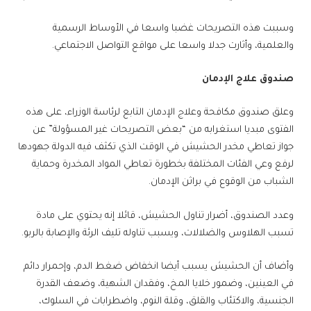
وسببت هذه التصريحات غضبا واسعا في الأوساط الرسمية
والعلمية، وأثارت جدلا واسعا على مواقع التواصل الاجتماعي.
صندوق علاج الإدمان
وعلق صندوق مكافحة وعلاج الإدمان التابع لرئاسة الوزراء، على هذه
الفتوى مبديا استغرابه من “بعض التصريحات غير المسؤولة” عن
جواز تعاطي مخدر الحشيش في الوقت الذي تكثف فيه الدولة جهودها
لرفع وعي الفئات المختلفة بخطورة تعاطي المواد المخدرة وحماية
الشباب من الوقوع في براثن الإدمان.
وعدد الصندوق، أضرار تناول الحشيش، قائلا إنه يحتوي على مادة
تسبب الهلاوس والضلالات، ويسبب تناوله تليف الرئة والإصابة بالربو.
وأضاف أن الحشيش يسبب أيضا انخفاض ضغط الدم، وإحمرار دائم
في العينين، وضمور خلايا المخ، وفقدان الشهية، وضعف القدرة
الجنسية، والاكتئاب والقلق، وقلة النوم، واضطرابات في السلوك،