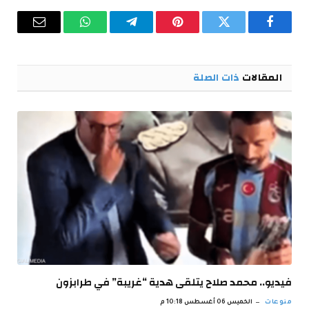
فيسبوك
تويتر
بينتيريست
تيلقرام
واتساب
البريد
الإلكترو
المقالات
ذات الصلة
فيديو.. محمد صلاح يتلقى هدية “غريبة” في طرابزون
منوعات
الخميس 06 أغسطس 10:18 م