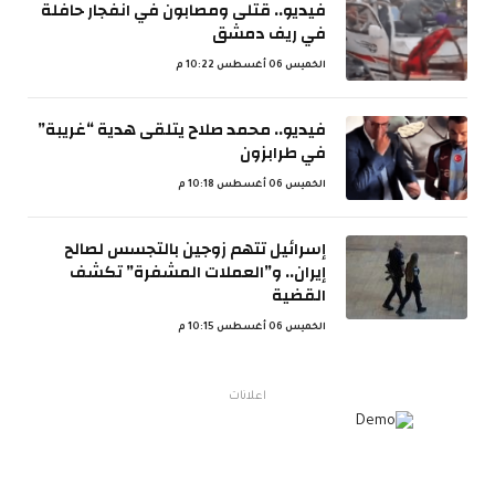
فيديو.. قتلى ومصابون في انفجار حافلة
في ريف دمشق
الخميس 06 أغسطس 10:22 م
فيديو.. محمد صلاح يتلقى هدية “غريبة”
في طرابزون
الخميس 06 أغسطس 10:18 م
إسرائيل تتهم زوجين بالتجسس لصالح
إيران.. و”العملات المشفرة” تكشف
القضية
الخميس 06 أغسطس 10:15 م
اعلانات