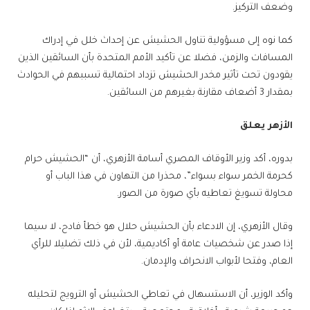
وضعف التركيز.
كما نوه إلى مسؤولية تناول الحشيش عن إحداث خلل في إدراك
المسافات والزمن، فضلا عن تأكيد الأمم المتحدة بأن السائقين الذين
يقودون تحت تأثير مخدر الحشيش تزداد احتمالية تسببهم في الحوادث
بمقدار 3 أضعاف مقارنة بغيرهم من السائقين.
الأزهر يعلق
بدوره، أكد وزير الأوقاف المصري أسامة الأزهري، أن “الحشيش حرام
كحرمة الخمر سواء بسواء”، محذرا من التهاون في هذا الباب أو
محاولة تسويغ تعاطيه بأي صورة من الصور.
وقال الأزهري، إن الادعاء بأن الحشيش حلال هو خطأ فادح، لا سيما
إذا صدر عن شخصيات عامة أو أكاديمية، لأن في ذلك تضليلا للرأي
العام، وفتحا لأبواب الانحراف والإدمان.
وأكد الوزير، أن الاستسهال في تعاطي الحشيش أو الترويج لتحليله