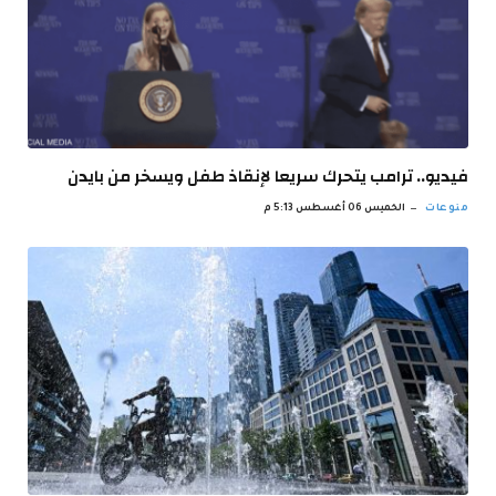
فيديو.. ترامب يتحرك سريعا لإنقاذ طفل ويسخر من بايدن
منوعات
الخميس 06 أغسطس 5:13 م