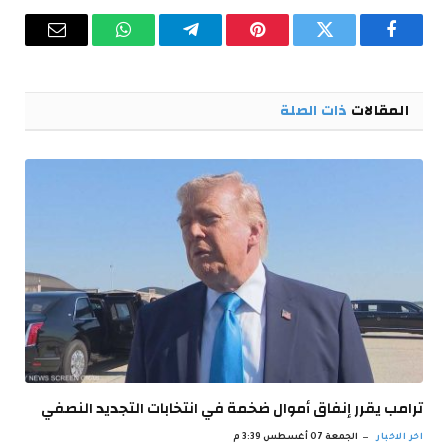
فيسبوك
تويتر
بينتيريست
تيلقرام
واتساب
البريد
الإلكترو
المقالات
ذات الصلة
ترامب يقرر إنفاق أموال ضخمة في انتخابات التجديد النصفي
اخر الاخبار
الجمعة 07 أغسطس 3:39 م