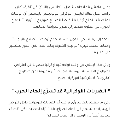
وعلى هامش قمة حلف شمال الأطلسي (الناتو) في أنقرة، أعلن
ترامب خلال لقائه الرئيس الأوكراني فولوديمير زيلينسكي أن الولايات
المتحدة ستمنح أوكرانيا ترخيصاً لتصنيع صواريخ “باتريوت” للدفاع
الجوي، في خطوة تهدف إلى تعزيز قدراتها الدفاعية.
وتوجه إلى زيلينسكي بالقول: “سنمنحكم ترخيصاً لتصنيع باتريوت.”
وأضاف للصحافيين: “لم نبلغ الشركة بذلك بعد، لكن الأمور ستسير
على ما يرام.”
ويأتي هذا الإعلان في وقت تواجه فيه أوكرانيا صعوبة في اعتراض
الصواريخ البالستية الروسية، مع تضاؤل مخزونها من صواريخ
“باتريوت” الاعتراضية أميركية الصنع.
” الضربات الأوكرانية قد تسرّع إنهاء الحرب”
وفي ما يتعلق بالحرب، رأى ترامب أن الضربات الأوكرانية داخل الأراضي
الروسية قد تسهم في إنهاء الصراع، قائلاً: “إنه تصعيد، لكن ذلك قد
يساعد أيضاً في الوصول إلى نهاية للصراع”.