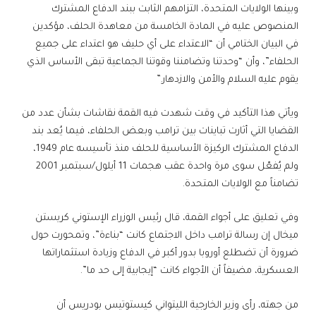
وبينها الولايات المتحدة، التزامهم الثابت ببند الدفاع المشترك
المنصوص عليه في المادة الخامسة من معاهدة الحلف، مؤكدين
في البيان الختامي أن “الاعتداء على أي حليف هو اعتداء على جميع
الحلفاء”، وأن “وحدتنا وتضامننا وقوتنا الجماعية تبقى الأساس الذي
يقوم عليه السلام والأمن والازدهار.”
ويأتي هذا التأكيد في وقت شهدت فيه القمة نقاشات بشأن عدد من
القضايا التي أثارت تباينات بين ترامب وبعض الحلفاء، فيما يُعد بند
الدفاع المشترك الركيزة الأساسية للحلف منذ تأسيسه عام 1949،
ولم يُفعّل سوى مرة واحدة عقب هجمات 11 أيلول/سبتمبر 2001
تضامناً مع الولايات المتحدة.
وفي تعليق على أجواء القمة، قال رئيس الوزراء الإستوني كريستن
ميخال إن رسالة ترامب داخل الاجتماع كانت “بناءة”، وتمحورت حول
ضرورة أن تضطلع أوروبا بدور أكبر في الدفاع وزيادة استثماراتها
العسكرية، مضيفاً أن الأجواء كانت “إيجابية إلى حد ما”.
من جهته، رأى وزير الخارجية الليتواني كيستوتيس بودريس أن