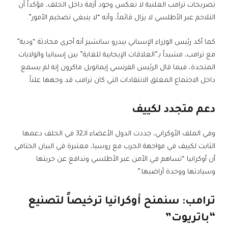
تصريحات ترامب العلنية لا تعكس وجود أزمة داخل الحلف، مؤكداً أن
التلاحم عبر الأطلسي لا يزال قائماً، وأنه “لا ينبغي تضخيم الأمور”.
كما أكد رئيس الوزراء الإسباني بيدرو سانشيز أنه أجرى محادثة “ودية”
مع ترامب، مشيداً بـ”العلاقات الإيجابية للغاية” بين إسبانيا والولايات
المتحدة، فيما قال الرئيس الفرنسي إيمانويل ماكرون إنه لم يسمع
داخل الاجتماع المغلق الانتقادات التي كان ترامب قد وجهها علناً.
دعم متجدد لكييف
وفي الملف الأوكراني، جددت الدول الأعضاء الـ32 في الحلف دعمها
الثابت لكييف في مواجهة الحرب مع روسيا، معتبرة في البيان الختامي
أن أوكرانيا “تساهم في الأمن عبر الأطلسي وتدافع عن حريتها
وسيادتها ووحدة أراضيها.”
ترامب: سنمنح أوكرانيا ترخيصاً لتصنيع
“باتريوت”