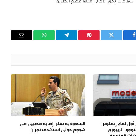
انتهاكات بحق الأهالي منها قطع الطريق.
فيسبوك
تويتر
بينتيريست
تيلقرام
واتساب
البريد
الإلكتروني
أول لقاح إنفلونزا
السعودية تعلن إصابة مدنيين في
نووي الريبوزي
هجوم حوثي استهدف نجران
ايات المتحدة