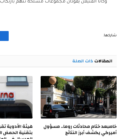
وكانا القتيلان يقودان مجموعات مسلحة تتهم بارتكاب 
شاركها.
المقالات
ذات الصلة
خاصبعد ختام محادثات روما.. مسؤول
هيئة الأدوية تقر 
أميركي يكشف أبرز النتائج
بتقنية الحمض ال
المرسال في الول