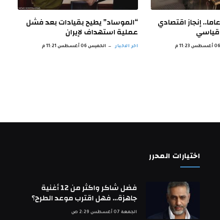
أول مرة من 16 عاما.. إنجاز اقتصادي
“الموساد” يطيح بقيادات بعد فشل
قياسي
عملية استهداف لإيران
اخر الاخبار
الخميس 06 أغسطس 11:21 م
اختيارات المحرر
فضل شاكر واكثر من 12 أغنية
جاهزة… فهل اقترب موعد الطرح؟
الجمعة 07 أغسطس 2:29 ص