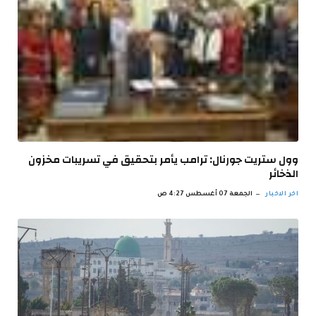
وول ستريت جورنال: ترامب يأمر بتحقيق في تسريبات مخزون
الذخائر
اخر الاخبار
الجمعة 07 أغسطس 4:27 ص