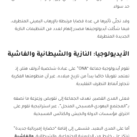
حد سواء.
وقد تجلّى تأثيرها في عدة قضايا مرتبطة بالإرهاب اليميني المتطرف،
فيما شكّلت أيديولوجيتها مصدر إلهام لعدد من التنظيمات النازية
الجديدة المتطرفة.
الأيديولوجيا: النازية والشيطانية والفاشية
تقوم أيديولوجية جماعة “ONA” على عبادة شخصية أدولف هتلر، إذ
تعتمد تقويمًا خاصًا يبدأ من تاريخ ميلاده، غير أن منظومتها الفكرية
تتجاوز أنماط التطرف التقليدية.
فعلى المدى القصير، تهدف الجماعة إلى تقويض وزعزعة ما تصفه
بـ”المجتمع اليهودي-المسيحي المنحل”، عبر استراتيجية تقوم على
اختراق مؤسسات الدولة والجيش والكنائس المسيحية.
أما على المدى البعيد، فتسعى إلى إقامة “حضارة إمبريالية جديدة”
ترتكز على خليط من الداروينية الاجتماعية، والشيطانية،
والفاشية
.