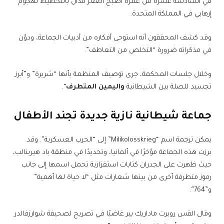
في السادسة عشرة من عمره أصبح أصغر مدان بالتخطيط لهجوم
إرهابي في المملكة المتحدة.
وقد كشف المحققون أنه استوحى أفكاره من أدبيات الجماعة، ودوّن
في مذكراته ضرورة “التخلص من التعاطف”.
وخلال جلسات المحكمة، جرى توصيف المنظمة بأنها “شريرة” و”أبرز
تجسيد للصلة بين الشيطانية
واليمين المتطرف
“.
جماعة شيطانية نازية جديدة تجند الأطفال
يمكن ترجمة اسم “Milikolosskrieg” إلى “الحرب العسكرية”. وقد
برزت هذه الجماعة مؤخرًا في ألمانيا، وتحديدًا في منطقة باد هيرينالب،
حيث ظهرت على الجدران كتابات استفزازية تحمل اسمها إلى جانب
رموز متطرفة أخرى من بينها شعارات مثل “لا حياة لها أهمية”
و”764″.
وقال القس روبرت ماداريك بير غاضبًا في تصريح لصحيفة شوارزفالدر