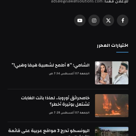
للإعلان معنا:
adsale@sawahsolutions.com
فيسبوك
X
الانستغرام
يوتيوب
(Twitter)
اختيارات المحرر
الشامي: “لا أطمح لشعبية هيفا وهبي!”
الجمعة 07 أغسطس 7:34 ص
خاصحرائق أوروبا.. لماذا باتت الغابات
تشتعل بوتيرة أخطر؟
الجمعة 07 أغسطس 7:28 ص
اليونسكو تدرج 3 مواقع عربية على قائمة