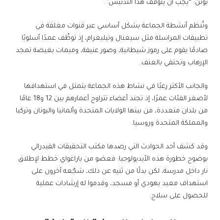
بوتن: “يجب أن يتوقف هذا التدنيس”.
وتُنظم أنشطة الجماعة بشكل أساسي عبر قنوات مغلقة في
تطبيقات المراسلة مثل سيغنال وتيليغرام، إذ توظّف عمدًا أسلوبًا
صادمًا يقوم على رموز شيطانية، وصور عنيفة، وميمات بغيضة تمجد
الإرهاب وتحتفي بالعنف.
والجانب الأكثر رعبًا في نشاط هذه الجماعة يتمثل في استهدافها
لأصغر الفئات عمرًا، إذ تجند أعضاء تتراوح أعمارهم بين 12 و18 عامًا
من بلدان متعددة، من بينها الولايات المتحدة وألمانيا واليونان وتركيا
والمملكة المتحدة وروسيا.
وقد كشف أحد الحوادث التي رصدها مكتب التحقيقات الفيدرالي
بوضوح خطورة هذه الأيديولوجيا: فعضو من باراغواي خطط لإطلاق
نار داخل مدرسة، لكن بدلًا من ثنيه عن ذلك، شجّعه آخرون على
استهداف معبد يهودي أو مسجد، وقدموا له إرشادات عملية
للحصول على سلاح.