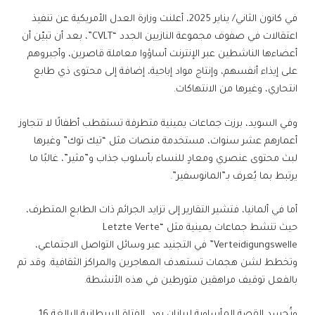
في كانون الثاني/ يناير 2025، أعلنت وزارة العدل الأمريكية عن تنفيذ
اعتقالات في صفوف مجموعة النازيين الجدد “CVLT”، بعد أن تبيّن أن
أعضاءها الناشطين عبر الإنترنت أساؤوا معاملة قاصرين، وأجبروهم
على إيذاء أنفسهم، وإنتاج مواد إباحية، إضافة إلى محتوى ذي طابع
انتحاري، وغيرها من الانتهاكات.
وفي السويد، برزت جماعات يمينية متطرفة تستقطب أطفالًا لا تتجاوز
أعمارهم عشر سنوات، مستخدمة منصات مثل “تيك توك” وغيرها
لبث محتوى عنصري ومعادٍ للنساء بأسلوب جذاب و”مثير”، غالبًا ما
يرتبط بما يُعرف بـ”المانوسفير”.
أما في ألمانيا، فتشير التقارير إلى تزايد الجرائم ذات الطابع المتطرف،
حيث تنشط جماعات يمينية مثل “Letzte Verte
Verteidigungswelle” في التجنيد عبر وسائل التواصل الاجتماعي،
وتخطط لشن هجمات تستهدف المهاجرين والمراكز الثقافية. وقد تم
بالفعل توقيف مراهقين متورطين في هذه الأنشطة.
وتُجسد القصة المأساوية لريانان رود، الفتاة البريطانية البالغة 16