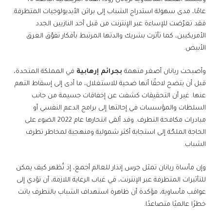
عامًا، مدى سهولة استدراج الشباب إلى براثن الأيديولوجيات المتطرفة.
فقد تعرّضت للإساءة عبر الإنترنت من قبل أحد النازيين الجدد
الأمريكيين، كما تأثرت بشريك والدتها المرتبط بأفكار تفوّق العرق
الأبيض.
وأصبحت ريانان أصغر متهمة
بجرائم إرهابية
في المملكة المتحدة،
قبل أن يتضح لاحقًا أنها ضحية للاستغلال، ما أدى إلى إسقاط التهم
عنها. غير أن التحقيقات كشفت عن إخفاقات جسيمة من جانب
السلطات والمؤسسات في إحالتها إلى برامج الدعم النفسي أو
مبادرات مكافحة التطرف. وقد ألقى انتحارها عام 2022 الضوء على
الحاجة الملحّة إلى استجابة أكثر شمولية ومنهجية لمخاطر تطرف
الشباب.
وإن مأساة ريانان تمثل جرس إنذار للعالم أجمع، إذ تُظهر كيف يمكن
للتأثيرات المتطرفة عبر الإنترنت، في غياب الرعاية اللازمة، أن تؤدي إلى
عواقب مأساوية، مؤكدة أن ظاهرة استهداف الشباب بالتطرف باتت
خطرًا عالميًا متصاعدًا.