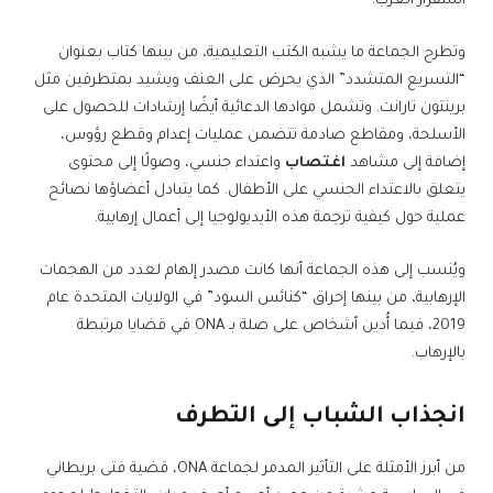
استقرار الغرب.
وتطرح الجماعة ما يشبه الكتب التعليمية، من بينها كتاب بعنوان
“التسريع المتشدد” الذي يحرض على العنف ويشيد بمتطرفين مثل
برينتون تارانت. وتشمل موادها الدعائية أيضًا إرشادات للحصول على
الأسلحة، ومقاطع صادمة تتضمن عمليات إعدام وقطع رؤوس،
إضافة إلى مشاهد
اغتصاب
واعتداء جنسي، وصولًا إلى محتوى
يتعلق بالاعتداء الجنسي على الأطفال. كما يتبادل أعضاؤها نصائح
عملية حول كيفية ترجمة هذه الأيديولوجيا إلى أعمال إرهابية.
ويُنسب إلى هذه الجماعة أنها كانت مصدر إلهام لعدد من الهجمات
الإرهابية، من بينها إحراق “كنائس السود” في الولايات المتحدة عام
2019، فيما أُدين أشخاص على صلة بـ ONA في قضايا مرتبطة
بالإرهاب.
انجذاب الشباب إلى التطرف
من أبرز الأمثلة على التأثير المدمر لجماعة ONA، قضية فتى بريطاني