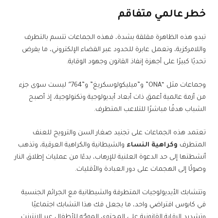
خطر عالمي متفاقم
تبدو هذه الظاهرة مقلقة بشدة، فهذه الجماعات تتسم بالتطرف
واللامركزية، وتعمل عابرة للحدود عبر الفضاء الإلكتروني، ما يفرض
تحديًا كبيرًا على أجهزة إنفاذ القانون وجهود الوقاية.
وجماعات مثل “ONA” و”ميليكولوسكريغ” و”764″ ليست سوى جزء
من أزمة عالمية أعمق ذات أبعاد أيديولوجية وتكنولوجية، إذ أصبح
الشباب هدفًا مباشرًا للتلاعب المتطرف.
تعتمد هذه الجماعات على تجنيد صغار السن والترويج للعنف
المتطرف
وكراهية النساء
والشيطانية والكراهية العرقية، وتذهب
أنشطتها إلى حد الدعوة العلنية للإرهاب، بدءًا من عمليات إطلاق النار
وصولًا إلى الهجمات على دور العبادة والأقليات.
وتتشابك الأيديولوجيات المتطرفة والشيطانية مع الجرائم الجنسية
في كابوس افتراضي واحد، ما يجعل فك هذا التشابك اجتماعيًا
وتشديد الرقابة القانونية على المحتوى الموجّه للأطفال عبر الإنترنت