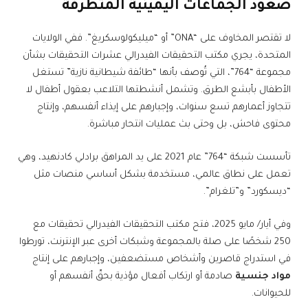
صعود الجماعات اليمينية المتطرفة
لا تقتصر المخاوف على “ONA” أو “ميليكولوسكريغ”. ففي الولايات
المتحدة، يجري مكتب التحقيقات الفيدرالي عشرات التحقيقات بشأن
مجموعة “764”، التي تُوصف بأنها “طائفة شيطانية نازية” تستغل
الأطفال بأبشع الطرق. وتشمل أنشطتها التلاعب بعقول أطفال لا
تتجاوز أعمارهم تسع سنوات، وإجبارهم على إيذاء أنفسهم، وإنتاج
محتوى فاحش، بل وحتى بث عمليات انتحار مباشرة.
تأسست شبكة “764” عام 2021 على يد المراهق برادلي كادنهيد، وهي
تعمل على نطاق عالمي، مستخدمة بشكل أساسي منصات مثل
“ديسكورد” و”تلغرام”.
وفي أيار/ مايو 2025، فتح مكتب التحقيقات الفيدرالي تحقيقات مع
250 شخصًا على صلة بالمجموعة وشبكات أخرى عبر الإنترنت، تورطوا
في استدراج قاصرين وأشخاص مستضعفين، وإجبارهم على إنتاج
مواد جنسية
صادمة أو ارتكاب أفعال مؤذية بحقّ أنفسهم أو
للحيوانات.