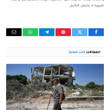
ضرورة لا تحتمل التأجيل.
فيسبوك
تويتر
بينتيريست
تيلقرام
واتساب
البريد
الإلكترو
المقالات
ذات الصلة