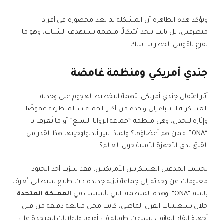
وتؤكد هذه الظاهرة أن المشكلة لم تعد محصورة في أفراد
متطرفين، بل باتت تتخذ أشكالًا منظمة تستهدف الشباب، وهو ما
يقرع ناقوس الخطر بلا شك.
جندي أمريكي ومنظمة غامضة
أثار اعتقال جندي أمريكي بتهمة التخطيط لهجوم على وحدته
العسكرية الانتباه إلى واحدة من أكثر الجماعات المتطرفة غموضًا
وإثارة للجدل، وهي منظمة “جماعة الزوايا التسع” أو ما تُعرف بـ
“ONA”. فمن هم أعضاؤها؟ ولماذا تثير أيديولوجيتها هذا القدر من
القلق لدى الأجهزة الأمنية حول العالم؟
بحسب المدعين العسكريين الأمريكيين، فقد سرّب أحد الجنود
معلومات عن وحدته إلى جماعة نازية جديدة ذات طابع شيطاني تُعرف
باسم “ONA”. وهذه المنظمة، التي تأسست في
المملكة المتحدة
خلال سبعينيات القرن الماضي، كانت محل متابعة دقيقة من قبل
أجهزة إنفاذ القانون لسنوات طويلة في أوروبا والولايات المتحدة على