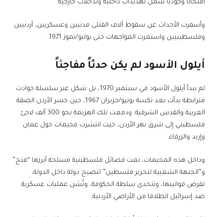
امتحاناً وجودياً شمل تهديدات داخلية وتدخلات خارجية.
وأسفرت الأحداث عن سقوط آلاف القتلى مدنيين وعسكريين، أردنيين
وفلسطينيين واستمرت المواجهات حتى يوليو/تموز 1971.
أيلول الأسود لم يكن حدثاً مفاجئاً
لم يبدأ أيلول الأسود في سبتمبر 1970، بل شكل عبر سلسلة حوادث
مترابطة بدأت بعد نكسة يونيو/حزيران 1967، حين خسر الأردن الضفة
الغربية والقدس الشرقية. ودفعت تلك الهزيمة نحو 300 ألف لاجئ
فلسطيني إلى شرق نهر الأردن، حيث انتشرت مخيمات حول عمان
وإربد والزرقاء.
وداخل هذه المخيمات، نمت فصائل فلسطينية مسلحة أبرزها “فتح”
و”الجبهة الشعبية لتحرير فلسطين” لتصبح دولة داخل الدولة،
تفرض قوانينها، وتتحدى سلطة الحكومة، وتُشن عمليات عسكرية
ضد إسرائيل انطلاقا من الأراضي الأردنية.