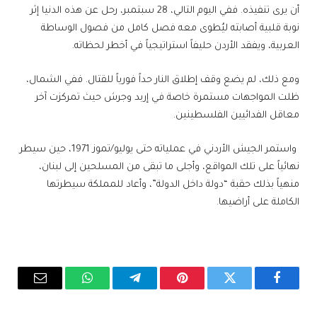
أن يرى تنفيذه. ففي اليوم التالي، 28 سبتمبر، رحل عن هذه الدنيا إثر
نوبة قلبية أصابته ليُطوى معه فصل كامل من فصول الوساطة
العربية، ويفقد الأردن حليفاً استراتيجياً في أخطر لحظاته.
ومع ذلك، لم يضع وقف إطلاق النار حداً فورياً للقتال. ففي الشمال،
ظلت المواجهات مستمرة خاصة في إربد وجرش حيث تمركزت آخر
معاقل الفدائيين الفلسطينين.
واستمر الجيش الأردني في عملياته حتى يوليو/تموز 1971، حين سيطر
نهائياً على تلك المواقع، وأجلى ما تبقى من المسلحين إلى لبنان،
منهياً بذلك حقبة “دولة داخل الدولة”، وأعاد للمملكة سيطرتها
الكاملة على أراضيها.
فيسبوك
تويتر
بينتيريست
تيلقرام
واتساب
البريد
الإلكترو