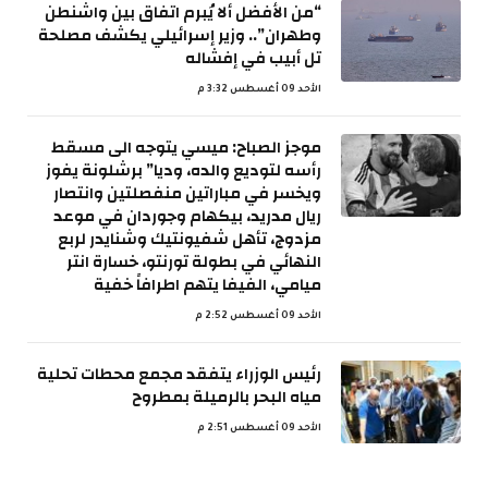
“من الأفضل ألا يُبرم اتفاق بين واشنطن
وطهران”.. وزير إسرائيلي يكشف مصلحة
تل أبيب في إفشاله
الأحد 09 أغسطس 3:32 م
موجز الصباح: ميسي يتوجه الى مسقط
رأسه لتوديع والده، وديا” برشلونة يفوز
ويخسر في مباراتين منفصلتين وانتصار
ريال مدريد، بيكهام وجوردان في موعد
مزدوج، تأهل شفيونتيك وشنايدر لربع
النهائي في بطولة تورنتو، خسارة انتر
ميامي، الفيفا يتهم اطرافاً خفية
الأحد 09 أغسطس 2:52 م
رئيس الوزراء يتفقد مجمع محطات تحلية
مياه البحر بالرميلة بمطروح
الأحد 09 أغسطس 2:51 م