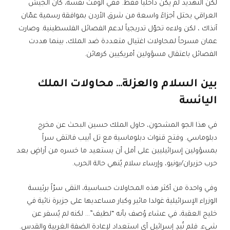
لكن التهديد لم يكن داخلياً فقط. ففي الوقت نفسه، كان الجيش
العراقي يحتل أجزاءً واسعة من شرق الأردن بموافقة رسمية عمّان
آنذاك ، لكن ولاءه تحوّل تدريجياً لدعم الفصائل الفلسطينية. وصارت
عمان مسرحاً لمحاولات اغتيال متعددة ضد الملك، بينما هددت
الفصائل باعتقال مسؤولين أمريكيين كرهائن.
بين السلام والعزلة… محاولات الملك
اليائسة
في هذا الجو المشحون، حاول الملك حسين البحث عن مخرج
دبلوماسي. وفتح قنوات دبلوماسية مع تل أبيب فالتقى سراً
بمسؤولين إسرائيليين على أمل أن يستعيد ما خسره من أراضٍ بعد
حرب حزيران/يونيو، وإرساء سلام يُنهي حالة الحرب.
وفي واحدة من أكثر هذه المحاولات حساسية، التقى سرّاً برئيسة
الوزراء الإسرائيلية غولدا مائير وكبار مساعديها على جزيرة نائية في
خليج العقبة، في عشاء وُصف بأنه “لطيف”… لكنه لم يُسفر عن
شيء. فلم تُبدِ إسرائيل أي استعداد لإعادة الضفة الغربية والقدس.