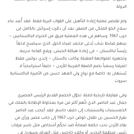
الدولة.
ولم تقتصر عملية إعادة التأهيل على القوات البرية فقط. فقد أُعيد بناء
سلاح الجو الملكي من الصفر، بعد أن دمّرت إسرائيل بالكامل في
حرب 1967. وساهم في هذه العملية فريق من الخبراء الباكستانيين —
بينهم ضابط شاب يُدعى محمد ضياء الحق، الذي سيصبح لاحقاً
رئيساً لباكستان — في إعادة هيكلة الجيش، ورفع كفاءة تدريبه،
وتجهيزه للمواجهة المقبلة. وكانت باكستان — إحدى دولتين فقط
اعترفتا رسمياً بضم الضفة الغربية للأردن — حليفاً استراتيجياً لا
يُستهان به، خاصة مع زواج ولي العهد حسن من الأميرة الباكستانية
سروث.
وفي مفارقة تاريخية لافتة، تحوّل الخصم القديم الرئيس المصري
جمال عبد الناصر، الذي اتُهم أكثر من مرة بمحاولة الإطاحة بالملك في
الخمسينيات والستينيات إلى حليف حاسم. فقد أعجب عبد الناصر
بقرار الحسين بن طلال خوض حرب 1967 إلى جانب مصر، ورأى في
بقاء الأردن تحت حكمه ضمانةً ضد تحكّم أشخاص مثل ياسر عرفات
رئيس منظمة التحرير، أو وكلاء خارجيين مثل العراق وسوريا، في