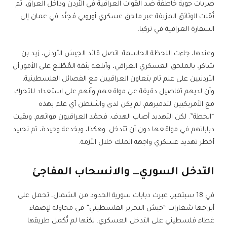
ضربات جوية خاطفة ضد القوات العراقية في الأردن وداخل العراق. ثم
نُقلت الوثائق المزيفة عبر ملحق عسكري أوروبي مُجنّد في عمان إلى
السفارة العراقية في تركيا.
وعندها، جاءت اللحظة الحاسمة: اتصل قائد الجيش الأردني، زيد بن
شاكر، بالملحق العسكري العراقي، وأبلغه بثقة المُطّلع على الأمور أن
الأردنيين على علم تام بتعاون العراقيين مع الفصائل الفلسطينية،
وأن لديهم تفاصيل دقيقة عن مواقعهم وأنهم على استعداد للتحرك
مع الأمريكيين لتدميرهم. لم يكن لدى واشنطن أي علم بهذه
“الخطة”. لكن التهديد أصاب الهدف. فجمّد العراقيون قواتهم. وبقيت
دباباتهم في مواقعها دون أن تتدخل. وهكذا، وبخدعة وحيدة، تم تحييد
أخطر تهديد عسكري واجهه الملك خلال الأزمة.
التدخل السوري… والانسحاب المفاجئ
في 18 سبتمبر، عبرت دبابات سورية الحدود من الشمال، تحمل على
أبراجها شعارات “جيش التحرير الفلسطيني” في محاولة لإضفاء
غطاء فلسطيني على التدخل العسكري. لكنها لم تُكمل طريقها