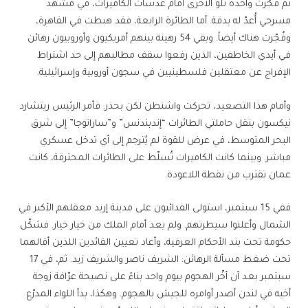
ثم فُجّرت واحدة تلو الأخرى أمام عدسات الكاميرات، في مشهد
مسرحي أُعدّ له بدقة. أما الطائرة الرابعة، فقد هبطت في القاهرة،
وفُجّرت هناك أيضاً. وبقي 54 رهينة بينهم أمريكيون وأوروبيون رهائن
في أيدي الخاطفين، الذين رفعوا سقف مطالبهم إلى حد اشتراط
الإفراج عن معتقلين فلسطينيين في سجون أوروبية وإسرائيلية.
وأمام هذا التصعيد، تحركت واشنطن لكن بحذر. فأمر الرئيس ريتشارد
نيكسون بنقل حاملتي الطائرات “إندبندنس” و”ساراتوجا” إلى شرق
البحر المتوسط، في عرض للقوة لم يُترجم إلى أي تدخل عسكري
مباشر. وبينما كانت الكاميرات تُسلّط على الطائرات المحترقة، كانت
عمان تقترب من نقطة اللاعودة.
ففي 15 سبتمبر، استولى الفدائيون على مدينة إربد معقلهم الأكبر في
الشمال وأعلنوا سيطرتهم. ولم يعد أمام الملك من خيار خيار. فشكّل
حكومة تحت بند الأحكام العرفية، وأعاد تعيين القائدين اللذين أقالهما
تحت ضغط مسألة الرهائن: الشريف ناصر والشريف زيد. ثم، في 17
سبتمبر بعد أن أخّر الهجوم بيوم واحد بناءً على نصيحة عرّافة زوجة
أخيه في لندن أصدر أوامره للجيش بالهجوم. وهكذا، بدأ اللواء المدرّع