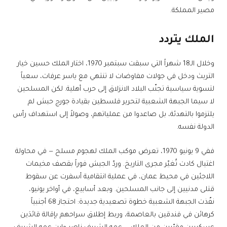
مصير المملكة.
الملك يتردد
وخلال الـ18 شهراً التي سبقت سبتمبر 1970، اختار الملك حسين خيار
التريث ودخل في جولات مفاوضات لا تنتهي مع ياسر عرفات، سعياً
لتسوية سياسية تجنّب البلاد الانزلاق إلى حرب أهلية. لكن المسلحين
لا سيما الجبهة الشعبية لتحرير فلسطين بقيادة جورج حبش لم
يلتزموا بالتهدئة، بل صاعدوا من عملياتهم، وصولاً إلى استهداف رأس
الدولة نفسه.
ففي 9 يونيو 1970، تعرض موكب الملك لهجوم مسلح — في محاولة
اغتيال كادت تُغيّر مجرى التاريخ. وردّ الجيش فوراً بقصف مخيمات
اللاجئين في محيط عمان، في عملية انتقامية أسفرت عن سقوط
قتلى مدنيين إلى جانب المسلحين. وبعد أسابيع، في أواخر يونيو،
نفّذت الجبهة الشعبية خطوة تصعيدية جديدة: احتجاز 68 أجنبياً
كرهائن في فندقين بالعاصمة، وربط إطلاق سراحهم بإقالة قائدَين