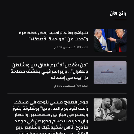
رائج الآن
نتنياهو يعاند ترامب.. رفض خطة غزة
وتحدث عن “مواجهة الأصدقاء”
الأحد 09 أغسطس 3:39 م
“من الأفضل ألا يُبرم اتفاق بين واشنطن
وطهران”.. وزير إسرائيلي يكشف مصلحة
تل أبيب في إفشاله
الأحد 09 أغسطس 3:32 م
موجز الصباح: ميسي يتوجه الى مسقط
رأسه لتوديع والده، وديا” برشلونة يفوز
ويخسر في مباراتين منفصلتين وانتصار
ريال مدريد، بيكهام وجوردان في موعد
مزدوج، تأهل شفيونتيك وشنايدر لربع
النهائي في بطولة تورنتو، خسارة انتر