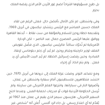
بل طرح مسؤولوها اقتراحاً لضم غور الأردن الأمر الذي رفضه الملك
بحزم.
وفي واشنطن، لم تكن الآمال بأفضل حال. فعلى الرغم من لقاء
الملك حسين المباشر مع الرئيس ريتشارد نيكسون في أبريل 1969،
وتقديمه خطة روجرز للسلام والمؤلفة من ست نقاط — أيدتها القاهرة
ووافق عليها الرئيس المصري جمال عبد الناصر — لكن الإدارة
الأمريكية لم تُحرّك ساكناً. فالرئيس نيكسون، الذي فضّل تفويض
الملف لوزير خارجيته ويليام روجرز، لم يُبدِ أي زخم دبلوماسي لإنقاذ
المبادرة. وحين رفضت إسرائيل الخطة، لم يُبدِ البيت الأبيض أي رد
فعل… ولم يتم اتخاذ أي إجراء.
ومع تصاعد التوتر، وصلت عزلة الملك إلى ذروتها في أبريل 1970، حين
احتشد متظاهرون فلسطينيون أمام سفارة واشنطن في عمان،
وأضرموا النار في سياراتها، وانتزعوا العلم الأمريكي من ساريته. ولم
تُرسل الحكومة الأردنية قوات أو مدرعات لحماية المبنى. وعندما احتج
السفير الأمريكي، هاريسون سيمز الذي يقيم في عمان منذ 1967 لم
يُقدّم له أي اعتذار رسمي. بل جاء الرد أقسى: أُعلن أنه “شخص غير