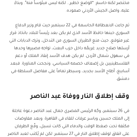
مختصر لكنه حاسم: “الوضع خطير… لكنه ليس ميئوساً منه”. وبناءً
عليه، واصل الجيش الأردني صموده.
ثم جاءت الانعطافة الحاسمة في 22 سبتمبر حيث قام وزير الدفاع
السوري حينها حافظ الأسد الذي لم يكن بعد رئيساً للبلاد باتخاذ قرار
غير متوقع، حيث منع الطيران السوري من التدخل، وترك الدبابات التي
أرسلها صلاح جديد غريمُه داخل حزب البعث، تواجه مصيرها وحدها
في سهول شمال الأردن. لم يكن هدف الأسد إنقاذ الملك أو دعم
الفلسطينيين بل إضعاف خصمه السياسي. ونجحت المناورة. فبعد
أسابيع، أطاح الأسد بجديد، وسيطر تماماً على مفاصل السلطة في
دمشق.
وقف إطلاق النار ووفاة عبد الناصر
في 26 سبتمبر، وجّه الرئيس المصري جمال عبد الناصر دعوة عاجلة
إلى الملك حسين وياسر عرفات للقاء في القاهرة. وبعد مفاوضات
مكثفة تحت ضغط الوقت والدماء التي كانت تسيل، وقّع الطرفان
على اتفاق لوقف إطلاق النار في 27 سبتمبر. لكن لم يُكتب لعبد الناصر