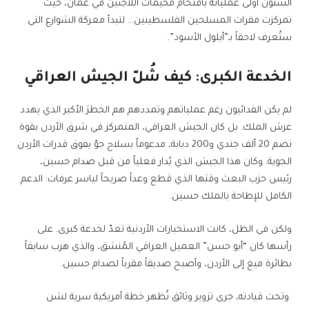
الستون أولى عملياته باقتحام مخيمات اللاجئين في عمان، حيث
تمركزت مقرات المسلحين الفلسطينين… لتبدأ معركة الشوارع التي
ستُعرف لاحقاً بـ”أيلول الأسود”.
الخدعة الكبرى: كيف شُلّ الجيش العراقي
لم يكن الفدائيون رغم عملياتهم وتمددهم هم الخطرَ الأكبر الذي يهدد
عرش الملك. بل كان الجيش العراقي، المتمركز في شرق الأردن بقوة
تضم 20 ألف جندي و200 دبابة، مدعوماً بسلاح جوّ يفوق قدرات الأردن
الجوية. وكان هذا الجيش الذي يُدار فعلياً من قبل صدام حسين،
رئيس حزب البعث وقتها الذي قطع وعداً صريحاً لياسر عرفات: الدعم
الكامل للإطاحة بالملك حسين.
ولكن في الظل، كانت الاستخبارات الأردنية تعدّ لخدعة كبرى. على
رأسها كان “أبو حسن” العميل العراقي المُنشق، والذي هرب سابقاً
بطائرة ميغ إلى الأردن، وأصبح صديقاً مقرباً لصدام حسين.
وتحت قيادته، جرى تزوير وثائق تُظهر خطة أمريكية سرية لشن