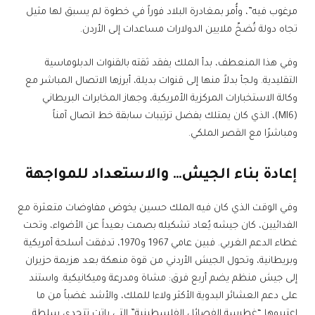
مرغوب فيه”، وأُمر بمغادرة البلاد فوراً في خطوة لم يسبق لها مثيل
تجاه دولة تُضخّ ملايين الدولارات مساعدات إلى الأردن.
وفي هذا المنعطف، بدأ الملك يفقد ثقته بالقنوات الدبلوماسية
التقليدية. ولجأ بدلاً منها إلى قنوات بديلة، أبرزها الاتصال المباشر مع
وكالة الاستخبارات المركزية الأمريكية، وجهاز المخابرات البريطاني
(MI6)، الذي كان يمتلك بفضل ترتيبات سابقة خط اتصال آمناً
ومباشرًا مع القصر الملكي.
إعادة بناء الجيش… والاستعداد للمواجهة
وفي الوقت الذي كان فيه الملك حسين يخوض مفاوضات متعثرة مع
الفدائيين، كان جيشه يُعاد تشكيله بصمت بعيداً عن الأضواء، وتحت
غطاء الدعم الغربي. فبين عامي 1967 و1970، تدفقت أسلحة أمريكية
وبريطانية، وتحول الجيش الأردني من قوة منهكة بعد هزيمة حزيران
إلى جيش منظم يضم أربع فرق: مشاة ومدرعة وميكانيكية. واستند
على دعم العشائر البدوية الأكثر ولاءا للملك، والأشد غضباً من ما
اعتبروها “غطرسة الفصائل الفلسطينية” التي باتت تتحدى سلطة