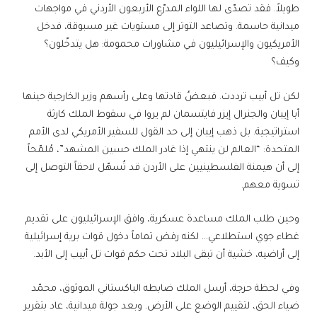
طويلاً. فقد تصدّى لها اللواء المدرّع الأربعون الأردني في مواجهات
ميدانية حاسمة. وتصاعد التوتر إلى مستويات غير مسبوقة، فدخل
الأمريكيون والإسرائيليون في مشاورات محمومة: هل يتدخّلون؟
وكيف؟
لكن تل أبيب ترددت. فبعضُ قادتها وعلى رأسهم وزير الخارجية حينها
أبا إيبان والجنرال إيزر فايتسمان لم يروا في سقوط الملك كارثة
استراتيجية. بل ذهب إيبان إلى حد القول للسفير الأمريكي لدى الأمم
المتحدة: “العالم لن ينتهي إذا غادر الملك حسين المشهد”، مُلمّحاً
إلى أن هيمنة الفلسطينيين على الأردن قد تُسهّل لاحقاً التوصل إلى
تسوية معهم.
وحين طلب الملك مساعدة عسكرية، وافق الإسرائيليون على تقديم
غطاء جوي استطلاعي… لكنه رفض تماماً دخول قوات برية إسرائيلية
إلى أراضيه، خشية أن تبقى البلاد تحت حكم قوات تل أبيب إلى الأبد.
وفي لحظة حرجة، أرسل الملك ضابطه الباكستاني الموثوق، محمّد
ضياء الحق، لتقييم الوضع على الأرض. وبعد جولة ميدانية، عاد بتقرير