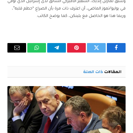
وسبق لمارتن إنديك، السفير الأميركي السابق لدى إسرائيل الذي توفي
في يوليو/تموز الماضي، أن اعترف ذات مرة بأن الصراع “حطم قلبه”،
وربما هذا هو الحاصل مع بلينكن، كما يوضح الكاتب.
فيسبوك
تويتر
بينتيريست
تيلقرام
واتساب
البريد
الإلكترو
المقالات
ذات الصلة