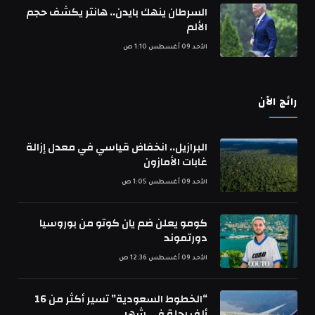
السرطان ينهك بايدن.. هانتر يكشف حجم
الألم
الأحد 09 أغسطس 1:10 ص
رائج الآن
البرازيل.. انخفاض قياسي في معدل إزالة
غابات الأمازون
الأحد 09 أغسطس 1:05 ص
كومو يعلن ضم يان كوتو من بوروسيا
دورتموند
الأحد 09 أغسطس 12:36 ص
“الخطوط السعودية” تسير أكثر من 16
ألف رحلة في شهر