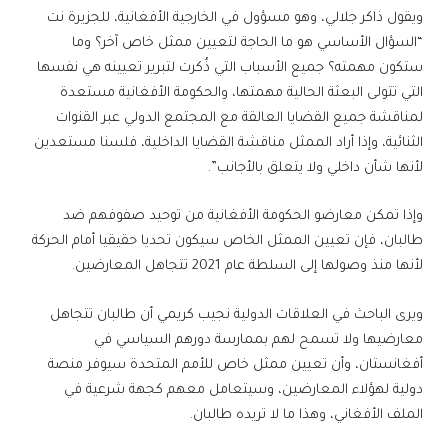
ويقول ذاكر جلالي، وهو مسؤول في الخارجية الأفغانية، للجزيرة نت
“السؤال الأساسي هو ما الحاجة لتعيين ممثل خاص آخر؟ وما
ستكون مهمته؟ جميع الأسباب التي ذُكرت لتبرير تعيينه هي نفسها
التي تتولى البعثة الحالية مهمتها، والحكومة الأفغانية مستعدة
لمناقشة جميع القضايا العالقة مع المجتمع الدولي عبر القنوات
الثنائية، وإذا أراد الممثل مناقشة القضايا الداخلية، فلسنا مستعدين
لأنها شأن داخلي ولا يتعلق بالأجانب”.
وإذا تمكن معارضو الحكومة الأفغانية من توحيد صفوفهم ضد
طالبان، فإن تعيين الممثل الخاص سيكون تحديا حقيقيا أمام الحركة
لأنها منذ وصولها إلى السلطة عام 2021 تتجاهل المعارضين.
ويرى الباحث في العلاقات الدولية نجيب كريمي أن طالبان تتجاهل
معارضيها ولا تسمح لهم بممارسة دورهم السياسي في
أفغانستان، وأن تعيين ممثل خاص للأمم المتحدة سيوفر منصة
دولية لهؤلاء المعارضين، وسيتعامل معهم كجهة شرعية في
الملف الأفغاني، وهذا ما لا تريده طالبان.