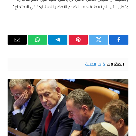
و”حتى الآن، لم تعط قندهار الضوء الأخضر للمشاركة في الاجتماع”.
فيسبوك
تويتر
بينتيريست
تيلقرام
واتساب
البريد
الإلكترو
المقالات
ذات الصلة