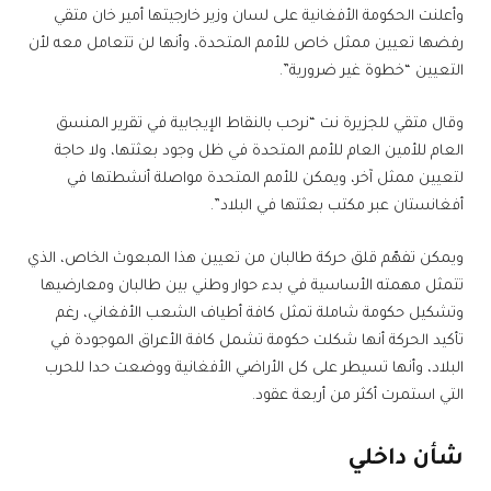
وأعلنت الحكومة الأفغانية على لسان وزير خارجيتها أمير خان متقي
رفضها تعيين ممثل خاص للأمم المتحدة، وأنها لن تتعامل معه لأن
التعيين “خطوة غير ضرورية”.
وقال متقي للجزيرة نت “نرحب بالنقاط الإيجابية في تقرير المنسق
العام للأمين العام للأمم المتحدة في ظل وجود بعثتها، ولا حاجة
لتعيين ممثل آخر، ويمكن للأمم المتحدة مواصلة أنشطتها في
أفغانستان عبر مكتب بعثتها في البلاد”.
ويمكن تفهّم قلق حركة طالبان من تعيين هذا المبعوث الخاص، الذي
تتمثل مهمته الأساسية في بدء حوار وطني بين طالبان ومعارضيها
وتشكيل حكومة شاملة تمثل كافة أطياف الشعب الأفغاني، رغم
تأكيد الحركة أنها شكلت حكومة تشمل كافة الأعراق الموجودة في
البلاد، وأنها تسيطر على كل الأراضي الأفغانية ووضعت حدا للحرب
التي استمرت أكثر من أربعة عقود.
شأن داخلي