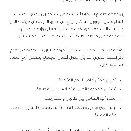
مشاركة الوزير ليست مؤكدة حتى الآن”.
إن مهمة اجتماع الدوحة الأساسية هي استكمال ووضع اللمسات
النهائية على الجزءين الثالث والرابع من اتفاق الدوحة بين حركة طالبان
والولايات المتحدة، الذي أكد بدء الحوار الأفغاني وإنهاء الصراع،
والموافقة على خارطة الطريق السياسية لمستقبل أفغانستان.
يفيد مصدر في المكتب السياسي لحركة طالبان بالدوحة -فضل عدم
ذكر اسمه- للجزيرة نت بأن جدول أعمال الاجتماع يتضمن أربع قضايا
أساسية، وهي:
تعيين ممثل خاص للأمم المتحدة.
تشكيل مجموعة اتصال مكونة من دول مختلفة.
إنشاء آلية التعامل بين طالبان والمعارضة.
ترتيب الحوافز في مختلف المجالات لتقديمها لطالبان إذا رافقت
هذه العملية.
ويضيف أن تعيين ممثل خاص لن يحقق شيئا دون دعم طالبان،