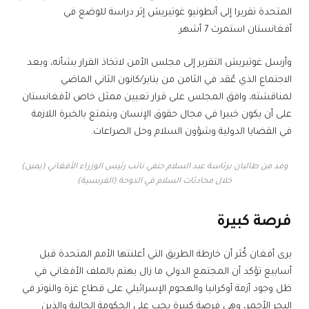
المتحدة تقريرا إلى أنطونيو غوتيريش إثر دراسة للوضع في
أفغانستان استمرت 7 أشهر.
وأرسل غوتيريش التقرير إلى مجلس الأمن لاتخاذ القرار بشأنه، وبعد
الاجتماع الذي عُقد في الثامن من يناير/كانون الثاني الماضي
لمناقشته، وافق المجلس على قرار تعيين ممثل خاص لأفغانستان
على أن يكون خبيرا في مجال حقوق الإنسان ويتمتع بالخبرة اللازمة
في القضايا الدولية وشؤون السلام وحل الصراعات.
وفد من طالبان برئاسة عبد السلام حنفي نائب رئيس الوزراء الأفغاني (يمين)
خلال محادثات السلام في الدوحة (الفرنسية)
فرصة كبيرة
يرى أفغان كُثر أن خارطة الطريق التي أعلنتها الأمم المتحدة قبل
أسابيع تؤكد أن المجتمع الدولي ما زال يهتم بالملف الأفغاني في
ظل وجود أزمة أوكرانيا والهجوم الإسرائيلي على قطاع غزة والتوتر في
البحر الأحمر، وهي فرصة كبيرة يجب على الحكومة الحالية والذين