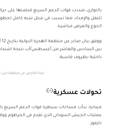
بالتوازي، شددت قوات الدعم السريع قبضتها على حركة
للنقل والإمداد، مما تسبب في شلل شبه كامل لخطوط ال
الجوع والمرض مباشرة.
بين السادس والعاشر من أغسطس/آب نتيجة اشتداد القت
داخلية بظروف قاسية.
حياة النازحين في منطقة جبل
تحولات عسكرية
ميدانيا، بدأت مساحات سيطرة قوات الدعم السريع با
عمليات الجيش السوداني الذي تقدم في الخرطوم وولاي
دارفور.