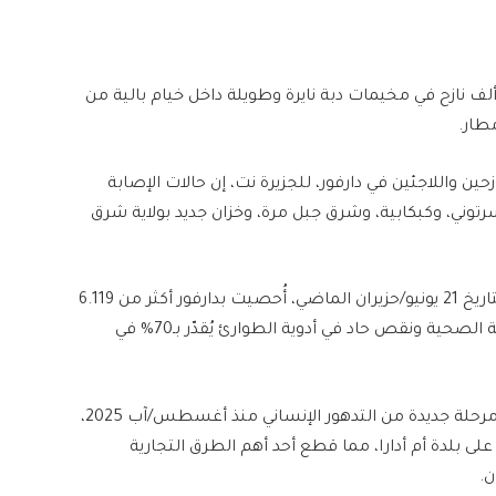
لى بعد 86 كيلومترا غرب الفاشر، يعيش قرابة 750 ألف نازح في مخيمات دبة نايرة وطويلة داخل خيام بالية من
طار.
ن واللاجئين في دارفور، للجزيرة نت، إن حالات الإصابة
توني، وكبكابية، وشرق جبل مرة، وخزان جديد بولاية شرق
ومنذ تسجيل أول إصابة بالكوليرا في منطقة طويلة بتاريخ 21 يونيو/حزيران الماضي، أُحصيت بدارفور أكثر من 6.119
إصابة، توفي 260 منها، في ظل انهيار شبه كامل للبنية الصحية ونقص حاد في أدوية الطوارئ يُقدّر بـ70% في
وفي ولاية جنوب كردفان، دخلت مدينتا كادقلي والدلنج مرحلة جديدة من التدهور الإنساني منذ أغسطس/آب 2025،
 بلدة أم أدارا، مما قطع أحد أهم الطرق التجارية
ن.