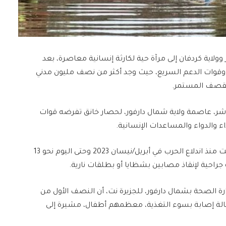
لاية كردفان إلى مرآة حية لكارثة إنسانية معاصرة، بعد
داني وقوات الدعم السريع، حيث وجد أكثر من نصف مليون مدني
لقصف المستمر.
ان 2024، تخضع مدينة الفاشر، عاصمة ولاية شمال دارفور، لحصار خانق تفرضه قوات
وتشير بيانات وزارة الصحة بالولاية إلى أن المدينة سجلت منذ اندلاع الحرب في أبريل/نيسان 2023 وحتى اليوم نحو 13
ارة الصحة بشمال دارفور، للجزيرة نت، أن النصف الأول من
2025 وحده شهد تسجيل أكثر من 10 آلاف و249 حالة إصابة بسوء التغذية، معظمهم أطفال، مشيرة إلى