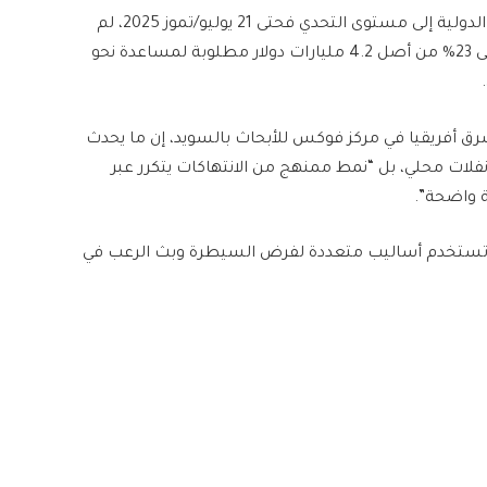
ورغم اتساع رقعة الكارثة الإنسانية، لم ترقَ الاستجابة الدولية إلى مستوى التحدي فحتى 21 يوليو/تموز 2025، لم
تحصل وكالات الإغاثة بما فيها الأمم المتحدة سوى على 23% من أصل 4.2 مليارات دولار مطلوبة لمساعدة نحو
 شرق أفريقيا في مركز فوكس للأبحاث بالسويد، إن ما يحدث
فلات محلي، بل “نمط ممنهج من الانتهاكات يتكرر عبر
 واضحة”.
يع تستخدم أساليب متعددة لفرض السيطرة وبث الرعب في