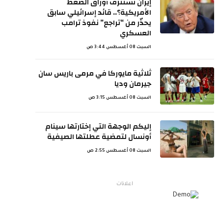
إيران تستنزف أوراق الضغط
الأمريكية؟.. قائد إسرائيلي سابق
يحذّر من “تراجع” نفوذ ترامب
العسكري
السبت 08 أغسطس 3:44 ص
ثلاثية مايوركا في مرمى باريس سان
جيرمان وديا
السبت 08 أغسطس 3:15 ص
إليكم الوجهة التي إختارتها سينام
أونسال لتمضية عطلتها الصيفية
السبت 08 أغسطس 2:55 ص
اعلانات