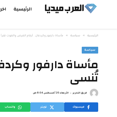
الرئيسية
اخر 
»
»
الرئيسية
سياسة
مأساة دارفور وكردفان.. أرقام المرض والموت تُقرأ 
سياسة
مأساة دارفور وكردفان
تُنسى
فريق التحرير
الأربعاء 20 أغسطس 8:04 ص
فيسبوك
تويتر
واتساب