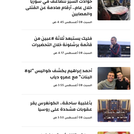
حوادث السير تتضاعف في سوريا
خلال عام.. أرقام صادمة عن القتلى
والمصابين
السبت 08 أغسطس 4:45 ص
فليك يستبعد ثلاثة لاعبين من
قائمة برشلونة خلال التحضيرات
السبت 08 أغسطس 4:17 ص
أحمد إبراهيم يكشف كواليس “لولا
البنات” مع عمرو دياب
السبت 08 أغسطس 3:55 ص
بأغلبية ساحقة.. الكونغرس يقر
عقوبات مشددة على روسيا
السبت 08 أغسطس 3:50 ص