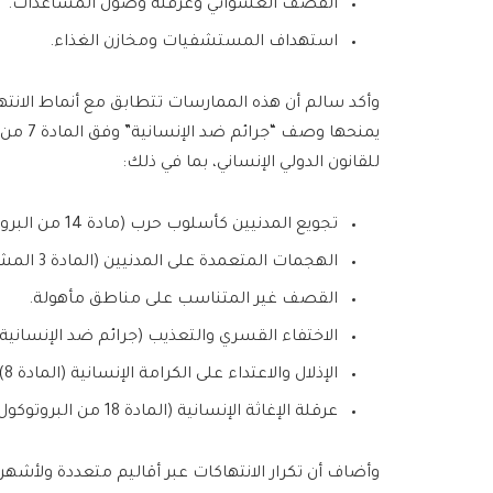
القصف العشوائي وعرقلة وصول المساعدات.
استهداف المستشفيات ومخازن الغذاء.
وأكد سالم أن هذه الممارسات تتطابق مع أنماط الانته
يمنحها 
للقانون الدولي الإنساني، بما في ذلك:
تجويع المدنيين كأسلوب حرب (مادة 14 من البروتوكول الثاني).
الهجمات المتعمدة على المدنيين (المادة 3 المشتركة من اتفاقيات جنيف).
القصف غير المتناسب على مناطق مأهولة.
الاختفاء القسري والتعذيب (جرائم ضد الإنسانية- ال
الإذلال والاعتداء على الكرامة الإنسانية (المادة 8).
عرقلة الإغاثة الإنسانية (المادة 18 من البروتوكول الثاني).
وأضاف أن تكرار الانتهاكات عبر أقاليم متعددة ولأشه