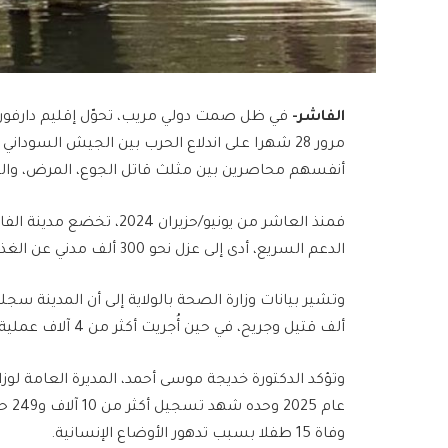
الفاشر-
في ظل صمت دولي مريب، تحوّل إقليم دارفور وو
مرور 28 شهرا على اندلاع الحرب بين الجيش السو
أنفسهم محاصرين بين مثلث قاتل الجوع، المرض، وا
فمنذ العاشر من يونيو/حزير
الدعم السريع، أدى إلى عزل نحو 300 ألف مدني عن الغذاء والدواء والمساعدات الإنسانية.
ألف قتيل وجريح، في حين أُجريت أكثر من 4 آلاف عملية جراحية لإنقاذ مصابين بشظايا أو بطلقات نارية.
وتؤكد الدكتورة خديجة موسى أحمد، المديرة العامة لوز
عام 
وفاة 15 طفلا بسبب تدهور الأوضاع الإنسانية.