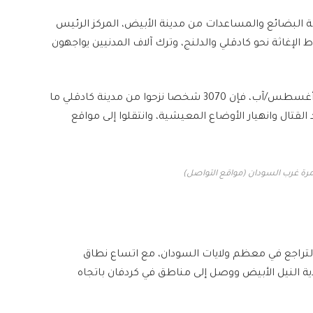
 البضائع والمساعدات من مدينة الأبيض، المركز الرئيس
إغاثة نحو كادقلي والدلنج، وترك آلاف المدنيين يواجهون
ووفق بيان صادر عن منظمة الهجرة الدولية بتاريخ 12 أغسطس/آب، فإن 3070 شخصا نزحوا من مدينة كادقلي ما
ال وانهيار الأوضاع المعيشية، وانتقلوا إلى مواقع
 مرة غرب السودان (مواقع التواصل)
لتراجع في معظم ولايات السودان، مع اتساع نطاق
ة النيل الأبيض ووصل إلى مناطق في كردفان باتجاه