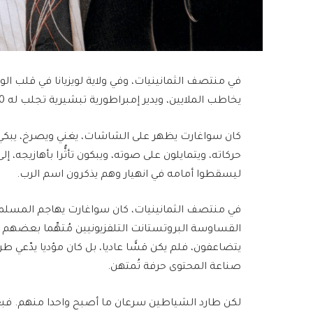
في منتصف الثمانينيات، وفي ولاية لويزيانا في قلب الو
يخاطب الملايين، ويدير إمبراطورية تبشيرية تجلب له 140 مليون دولار سنويا!
كان سواغارت يظهر على الشاشات، يغني ويصرخ، يبكي 
حركاته، ويتمايلون على صوته، ويبكون تأثُّرا بأهازيجه
ليسقطوا أمامه في انهيار وهم يذكرون اسم الرب.
في منتصف الثمانينيات، كان سواغارت يهاجم المسلمين
القساوسة البروتستانت التلفزيونيين مُتهِّما بعضهم با
يتضاعفون، فلم يكن قسًّا عاديا، بل كان مؤديا يدّعي 
صناعة المحتوى حرفة تُمتهن.
لكن طارد الشياطين سرعان ما أصبح واحدا منهم. فب