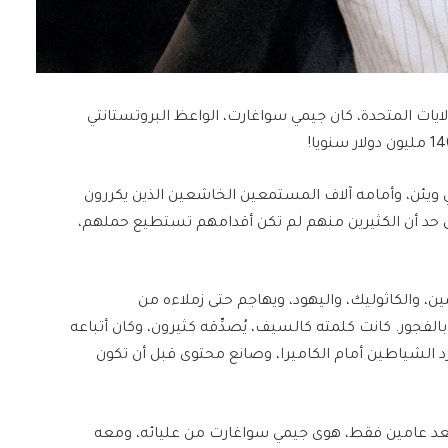
لايات المتحدة، كان جيمي سواغارت، الواعظ البروتستانتي
ويئن، وأمامه آلاف المستمعين الخاشعين الذين يكررون
، إلى حد أن الكثيرين منهم لم تكن أقدامهم تستطيع حملهم،
، والكاثوليك، واليهود، ويهاجم حتى زملاءه من
لفجور. كانت كلمته كالسيف، يُصدِّقه كثيرون، وكان أتباعه
طرد الشياطين أمام الكاميرا، وصانع محتوى قبل أن تكون
عد عامين فقط، هوى جيمي سواغارت من عليائه، ومعه