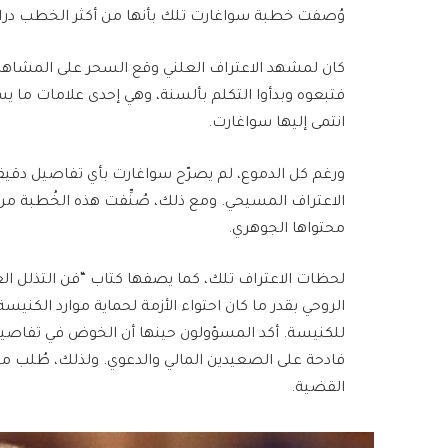
وُصفت خطبة سواغارت تلك بأنها من أكثر الخطب درامية
كان لمشهد الاعتراف العلني وقع السحر على المشاهدين
فتبعوه وبدأوا التكلم بألسنة، وهي إحدى علامات ما 
انتمى إليها سواغارت.
ورغم كل الدموع، لم يصرّح سواغارت بأي تفاصيل دقيقة 
الاعتراف المسيحي. ومع ذلك، صُنِّفت هذه الخُطبة من 
محتواها الجوهري.
لحظات الاعتراف تلك، كما يصفها كتاب “فن التذلل العلن
الروحي بقدر ما كان احتواء الأزمة لحماية موارد الكنيسة 
للكنيسة. أكد المسؤولون حينها أن الخوض في تفاصيل ا
فادحة على الصعيدين المالي والدعوي. ولذلك، طُلب م
القضية.