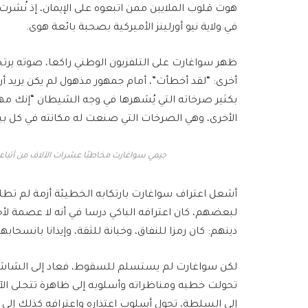
هوت قلوب الملايين ممن اتبعوه على الإيمان، إذ نُش
في ولاية نيو أورلينز الأميركية بصحبة بائعة هوى.
ظهر سواغارت على التلفزيون الوطني راكعا، صوته يرتجف
أخرى: “لقد أخطأت”، أمام جمهور مذهول لم يكن يريد 
بكثير صرخاته التي يُشهرها في وجه الشيطان “إنك مهز
الأخرى، وهي الصرخات التي صنعت له مكانته في كل بيت أميركي وفي 
جيمي سواغارت مخاطبًا عشرات الآلاف من أتباعه في دول
أشعل اعتراف سواغارت بارتكابه الخطيئة أزمة لم تطله
لبعضهم، كان اعترافه الباكي درسا في أنه لا عصمة لأ
دينهم: كان رمزا للنفاق، وخيانة للثقة، وإيذانا بانسحابه
لكن سواغارت لم يستسلم للسقوط، فعاد إلى الشاشات،
تحولت خطبه ومناظراته وأسلوبه إلى ظاهرة تتجلى الآ
إلى السلطة، تحول أسلوب اعتذاره واعترافه كذلك إلى