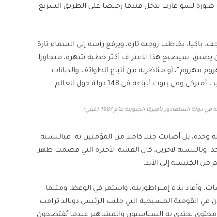
رت صورة لسواغارت يدخل فندقا رخيصا على الطريق السريع
، باكيا، يخاطب زوجته تارة، ويرفع رأسه إلى السماء تارة
أن يصدق. سيصبح هذا الاعتراف أكثر خطبه شهرة، متجاوزا
وم مهزوم”، أو مناظريه من أتباع الطوائف والديانات
بيوت أتباعه في 148 دولة حول العالم.
ة السلفادور بأميركا الجنوبية عام 1987 (غيتي)
 وحده، بل أصابت جيلا كاملا من المؤمنين به. فبالنسبة
حد. وبالنسبة لآخرين، كان القشة الأخيرة التي قصمت ظهر
م من الكنيسة إلى الأبد.
 وأعاد بناء إمبراطوريته، واستمر في الوعظ. ومثلما
ن في القومية المسيحية التي جلبت الرئيس دونالد ترامب
 محتوى يحتذي به السياسيون والمشاهير عندما يُفتضحون