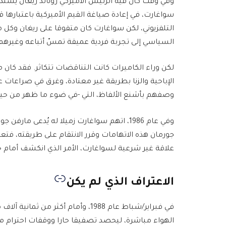
وفي وقت كان فيه الرئيس الأميركي رونالد ريغان يست
سواغارت، في إعادة صياغة القيم الأميركية باعتبارها
التلفزيوني، لكن سواغارت كان متفوقا على ريغان وكل ماك
السياسي إلى تجربة فردية عميقة تمسّ أتباعه وغيرهم، 
لكن وراء الكاميرات كانت التناقضات تتكاثر. فقد كا
الإباحية والزنا بطريقة غير معتادة، وغرق في صراعات 
وصفهم بأشنع الألفاظ، التي -في ضوء ما ظهر من حياته
وفي عام 1986، اتهم سواغارت زميلا له يُدعى م
جورمان هذه الاتهامات وقرر الانتقام على طريقته، 
علاقة غير شرعية لسواغارت، الأمر الذي انكشف أمام حشد
الاعتراف الذي لم يكن
في فبراير/شباط عام 1988، وأمام أكثر
الهواء مباشرة، ليحصد تصفيقا حارا ووقفات احترام م