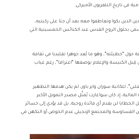
 في تاريخ التلفزيون الأميركي.
 الذين بكوا وتعاطفوا معه بعد أن جثا على ركبتيه،
يسمى بحلول الروح القدس عند الكنائس الخمسينية التي
حول “خطيئته”، وهو ما يُعد جوهرا تقليديا في ثقافة
قِبل الكنيسة والإعلام بوصفها “اعترافا”، رغم غياب
ي”، للكاتبة سوزان وايز باور، لم يكن هدفها التطهير
المالية، إذ كان سواغارت يُمثِّل مصدر التمويل الأكبر
لخطايا لن يقدم أي فائدة روحية، بل قد يؤدي إلى خسائر
ن القساوسة والمجتمع الإنجيلي عدم الخوض أو التكهن في