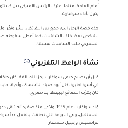
أمام العامة، مثلما اعترف الرئيس الأميركي بيل كلينت
يكون بأداء سواغارت.
هذه قصة الرجل الذي جمع بين النقائض، بشّر ونفّر، وأ
بشخص يعظ خلف الشاشات، كما أعطى سقوطه صورة عن
المسرحي خلف الشاشات نفسها.
نشأة الواعظ التلفزيوني
في أسرة فقيرة، كان أبوه صيادا للأسماك، وأحيانا حابلا
كان يهرّب البضائع ليبيعها بلا تصريح.
وُلد سواغارت عام 1935، وادّعى منذ صغ
المستقبل، وهي النبوءة التي تحققت بالفعل. بدأ سواغارت
فرانسيس وإنجيل مستعار.