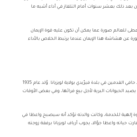
ون بعد ذلك بعشر سنوات أمام التلفاز في أداء أشبه ما
عطى للعالم صورة عما يمكن أن تكون عليه قوة الإيمان
 هشاشة هذا الإيمان عندما يرتبط الخلاص بالأداء
قبل أن يصبح جيمي سواغارت رمزا للمبالغة، كان طفلا حافي القدمين في بلدة فيرّيدي بولاية لويزيانا. وُلد عام 1935
 يصيد الحيوانات البرية لأجل بيع فرائها، وفي بعض الأوقات
ره أنه تلقى دعوة إلهية للخدمة، وكانت والدته تؤكد أنه سيصبح واعظا في
 حياته واعظا جوّالا، يجوب أرياف لويزيانا برفقة زوجته