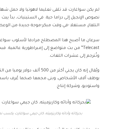
لم يكن سواغارت قد تلقى تعليما لاهوتيا ولا حمل شه
نصوص الإنجيل إلى دراما حية. في الستينيات، بدأ يبث عِ
التلفاز، مستغلا -في وقت مبكر-موجة جديدة من الوعظ تُعرف باسم
وتُترجم إلى عشرات اللغات.
ويُقال إنه كان يجني أكثر من 00
يوظف آلاف الأشخاص، وبنى مجمعا ضخما عُرف باسم “مر
واستوديو، وشركة إنتاج.
بحركاته وأدائه وكاريزميته، كان جيمي سواغارت يكسب ن