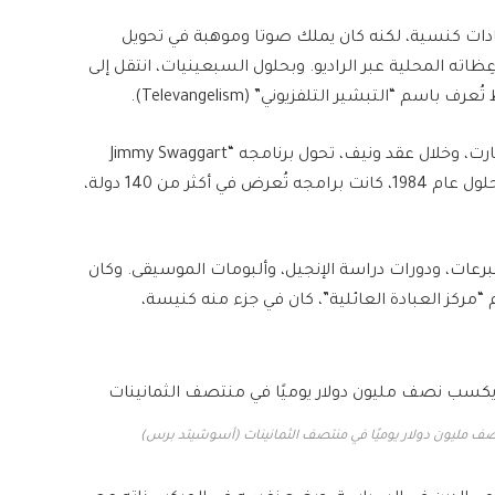
ادات كنسية، لكنه كان يملك صوتا وموهبة في تحويل
ظاته المحلية عبر الراديو. وبحلول السبعينيات، انتقل إلى
 “التبشير التلفزيوني” (Televangelism).
سرعان ما أصبح هذا المصطلح مرادفا لأسلوب سواغارت، وخلال عقد ونيف، تحول برنامجه “Jimmy Swaggart
Telecast” من بث متواضع إلى إمبراطورية عالمية. فبحلول عام 1984، كانت برامجه تُعرض في أكثر من 140 دولة،
5 ألف دولار يوميا من التبرعات، ودورات دراسة الإنجيل، وألبومات الموسيقى. وكان
كز العبادة العائلية”، كان في جزء منه كنيسة،
صف مليون دولار يوميًا في منتصف الثمانينات (أسوشيتد برس)