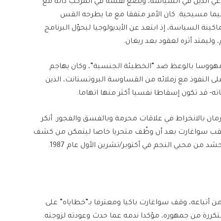
دعي الدين في السياسة، ويضع نفسه في المركب ذاته مع
 قيما مسيحية. كان الأمر متفقا مع ما يطرحه القس
ينة السياسة، إذ ابتعد عن الأيديولوجيا ليحوّل البرنامج
وليمتد أثره لعقود بعد ريغان.
ن مهووسا بالوعظ ضد “الخطيئة الجنسية”، وكان يهاجم
على النفوذ مع زملائه من القساوسة البروتستانت، الذين
- قد تكون إسقاطا نفسيا أكثر منها اتهاما.
ارفن جورمان بالانخراط في علاقات محرمة وبالفسق والفجور. أنكر
فتعقب سواغارت بعد أن وظّف متحريا خاصا ليتمكن من كشف
 من محبي النجم في أكتوبر/تشرين الأول عام 1987.
 من ثمانية آلاف من أتباعه، وقف سواغارت باكيا ومعترفا بـ”خطاياه” على
تكررة من جمهوره، مؤكدا ندمه عما حدث وعودته لزوجته.