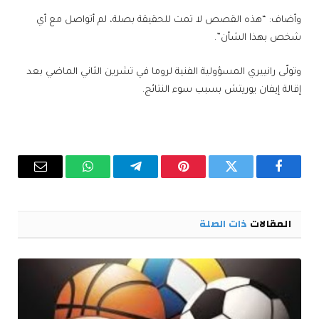
وأضاف: “هذه القصص لا تمت للحقيقة بصلة، لم أتواصل مع أي
شخص بهذا الشأن”.
وتولّى رانييري المسؤولية الفنية لروما في تشرين الثاني الماضي بعد
إقالة ​إيفان يوريتش​ بسبب سوء النتائج.
فيسبوك
تويتر
بينتيريست
تيلقرام
واتساب
البريد
الإلكترو
المقالات
ذات الصلة