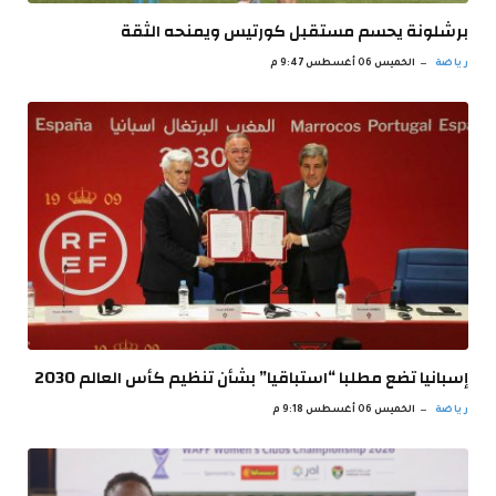
برشلونة يحسم مستقبل كورتيس ويمنحه الثقة
رياضة
الخميس 06 أغسطس 9:47 م
إسبانيا تضع مطلبا “استباقيا” بشأن تنظيم كأس العالم 2030
رياضة
الخميس 06 أغسطس 9:18 م