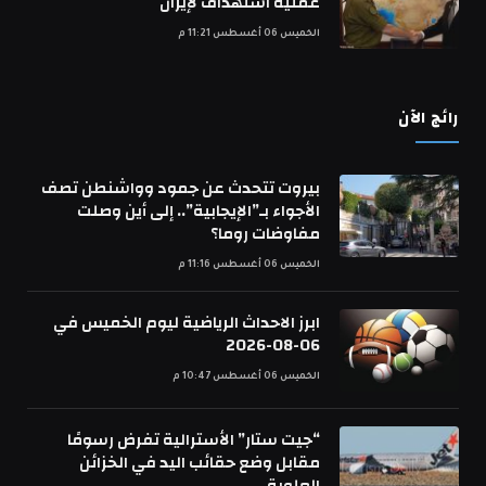
عملية استهداف لإيران
الخميس 06 أغسطس 11:21 م
رائج الآن
بيروت تتحدث عن جمود وواشنطن تصف
الأجواء بـ”الإيجابية”.. إلى أين وصلت
مفاوضات روما؟
الخميس 06 أغسطس 11:16 م
ابرز الاحداث الرياضية ليوم الخميس في
06-08-2026
الخميس 06 أغسطس 10:47 م
“جيت ستار” الأسترالية تفرض رسومًا
مقابل وضع حقائب اليد في الخزائن
العلوية