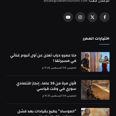
للإعلان معنا:
adsale@sawahsolutions.com
فيسبوك
X
الانستغرام
يوتيوب
(Twitter)
اختيارات المحرر
جنا عمرو دياب تعلن عن أول ألبوم غنائي
في مسيرتها !
الخميس 06 أغسطس 11:26 م
لأول مرة من 16 عاما.. إنجاز اقتصادي
سوري في وقت قياسي
الخميس 06 أغسطس 11:23 م
“الموساد” يطيح بقيادات بعد فشل