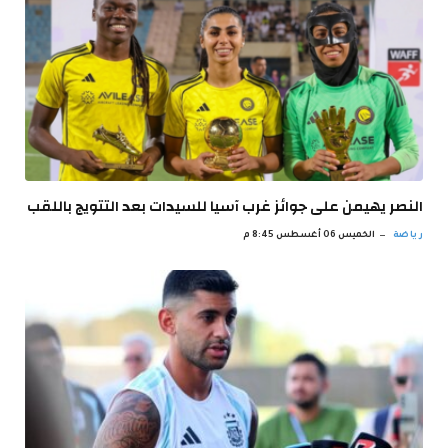
النصر يهيمن على جوائز غرب آسيا للسيدات بعد التتويج باللقب
رياضة
الخميس 06 أغسطس 8:45 م