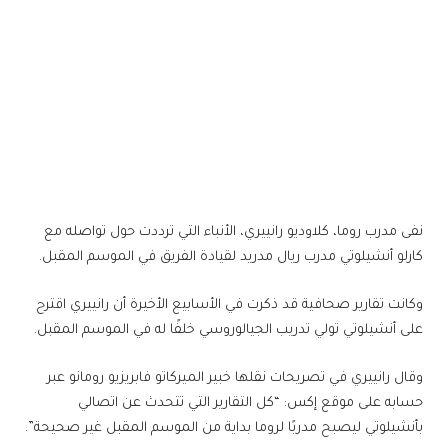
نفى مدرب روما، ​كلاوديو رانييري​، الأنباء التي ترددت حول تواصله مع ​
كارلو أنشيلوتي​ مدرب ​ريال مدريد​ لقيادة الفريق في الموسم المقبل.
وكانت تقارير صحافية قد ذكرت في الأسابيع الأخيرة أن رانييري اقترح
على أنشيلوتي تولي تدريب الجيالوروسي خلفًا له في الموسم المقبل.
وقال رانييري في تصريحات نقلها خبير الميركاتو ​فابريزيو رومانو​ عبر
حسابه على موقع إكس: “كل التقارير التي تتحدث عن اتصالي
بأنشيلوتي ليصبح مدربًا لروما بداية من الموسم المقبل غير صحيحة”.