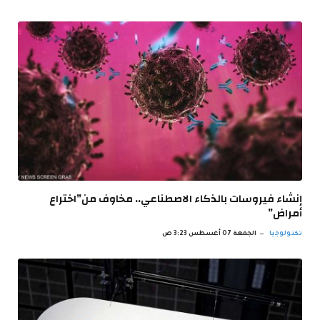
إنشاء فيروسات بالذكاء الاصطناعي.. مخاوف من”اختراع
أمراض”
تكنولوجيا
الجمعة 07 أغسطس 3:23 ص