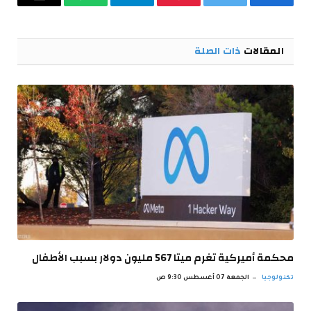
فيسبوك
تويتر
بينتيريست
تيلقرام
واتساب
البريد
الإلكترو
المقالات
ذات الصلة
محكمة أميركية تغرم ميتا 567 مليون دولار بسبب الأطفال
تكنولوجيا
الجمعة 07 أغسطس 9:30 ص