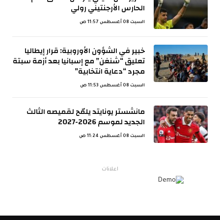
الحارس الأرجنتيني رولي
السبت 08 أغسطس 11:57 ص
خبير في الشؤون الأوروبية: قرار إيطاليا
تعليق “شنغن” مع إسبانيا بعد أزمة سبتة
مجرد “دعاية انتخابية”
السبت 08 أغسطس 11:53 ص
مانشستر يونايتد يلمّح لقميصه الثالث
الجديد لموسم 2026-2027
السبت 08 أغسطس 11:24 ص
اعلانات