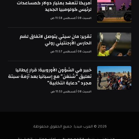
أمريكا تتعهد بمليار دولار كمساعدات
لرئيس كولومبيا الجديد
السبت 08 أغسطس 11:58 ص
تقرير: مان سيتي يتوصل لاتفاق لضم
الحارس الأرجنتيني رولي
السبت 08 أغسطس 11:57 ص
خبير في الشؤون الأوروبية: قرار إيطاليا
تعليق “شنغن” مع إسبانيا بعد أزمة سبتة
مجرد “دعاية انتخابية”
السبت 08 أغسطس 11:53 ص
2026 © العرب ميديا. جميع الحقوق محفوظة.