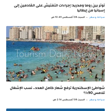
توتر بين روما ومدريد: إجراءات التفتيش على القادمين إلى
إسبانيا من إيطاليا
سياحة وسفر
السبت 08 أغسطس 10:49 ص
شواطئ الإسكندرية ترفع شعار كامل العدد.. نسب الإشغال
تلامس 90%
سياحة وسفر
السبت 08 أغسطس 2:14 ص