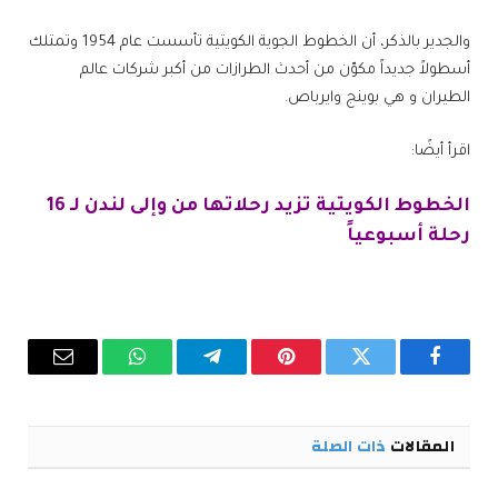
والجدير بالذكر، أن الخطوط الجوية الكويتية تأسست عام 1954 وتمتلك
أسطولاً جديداً مكوّن من أحدث الطرازات من أكبر شركات عالم
الطيران و هي بوينج وايرباص.
اقرأ أيضًا:
الخطوط الكويتية تزيد رحلاتها من وإلى لندن لـ 16
رحلة أسبوعياً
فيسبوك
تويتر
بينتيريست
تيلقرام
واتساب
البريد
الإلكترو
المقالات
ذات الصلة