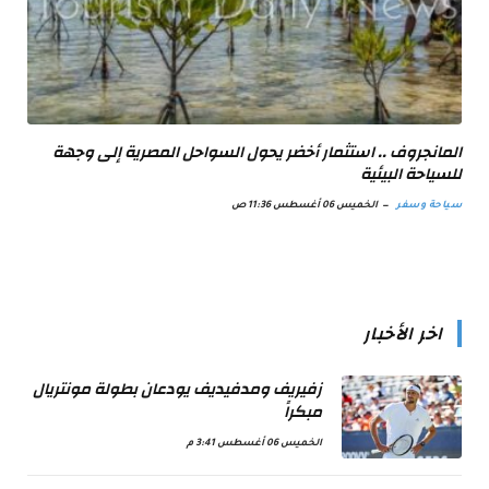
المانجروف .. استثمار أخضر يحول السواحل المصرية إلى وجهة
للسياحة البيئية
سياحة وسفر
الخميس 06 أغسطس 11:36 ص
اخر الأخبار
زفيريف ومدفيديف يودعان بطولة مونتريال
مبكراً
الخميس 06 أغسطس 3:41 م