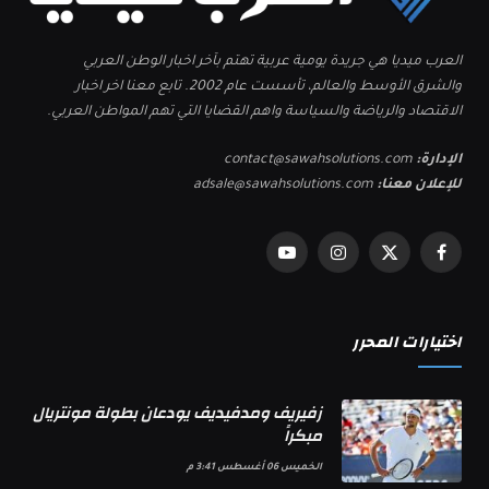
العرب ميديا هي جريدة يومية عربية تهتم بآخر اخبار الوطن العربي
والشرق الأوسط والعالم، تأسست عام 2002. تابع معنا اخر اخبار
الاقتصاد والرياضة والسياسة واهم القضايا التي تهم المواطن العربي.
الإدارة:
contact@sawahsolutions.com
للإعلان معنا:
adsale@sawahsolutions.com
فيسبوك
X
الانستغرام
يوتيوب
(Twitter)
اختيارات المحرر
زفيريف ومدفيديف يودعان بطولة مونتريال
مبكراً
الخميس 06 أغسطس 3:41 م