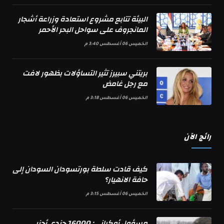
البيئة تتابع مشروع استعادة وزراعة أشجار
المانجروف على سواحل البحر الأحمر
الخميس 06 أغسطس 3:40 م
بريتني سبيرز تثير التساؤلات بظهور لافت
مع رجل غامض
الخميس 06 أغسطس 3:18 م
رائج الآن
كيف قادت سلطة بورتسودان السودان إلى
حافة الانهيار؟
الخميس 06 أغسطس 3:15 م
مسؤول أوكراني: 16000 جندي أجنبي