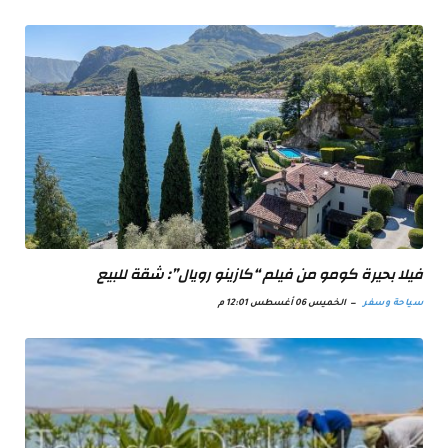
فيلا بحيرة كومو من فيلم “كازينو رويال”: شقة للبيع
سياحة وسفر
الخميس 06 أغسطس 12:01 م