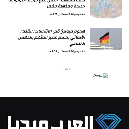
بدقة متناهية.. الصين تضع خريطة جيولوجية
جديدة ومذهلة للقمر
الخميس 06 أغسطس 3:11 م
هجوم ميونيخ قبل الانتخابات: القضاء
الألماني يحسم مصير المتهم بالدهس
الجماعي
الخميس 06 أغسطس 3:08 م
اعلانات