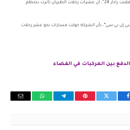
وذكرت شبكة “سي إن بي سي” استناداً لبيانات موقع “فلايت رادار 24″، أن عشرات رحلات الطيران تأثرت بتحطم
 “سي إن بي سي”، بأن الشركة حولت مسارات نحو عشر رحلات
دفع بين المركبات في الفضاء
فيسبوك
تويتر
بينتيريست
تيلقرام
واتساب
البريد
الإلكتروني