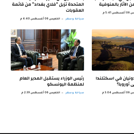
 الآثار بالمنوفية
المتحدة تزيل “فلاي بغداد” من قائمة
العقوبات
س 5:41 م
سياحة وسفر
الخميس 06 أغسطس 4:40 م
دونيان في اسكتلندا
رئيس الوزراء يستقبل المدير العام
 أوروبا؟
لمنظمة اليونسكو
س 3:04 م
سياحة وسفر
الخميس 06 أغسطس 2:39 م