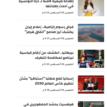
إطلالة صيفية لافتة لـ درة التونسية
في أحدث إطلالتها
الخميس 06 أغسطس 9:24 م
فرض رسوم إلزامية.. إعلام إيران
يكشف أبرز ملامح “اتفاق هرمز”
الخميس 06 أغسطس 9:21 م
بريطانيا.. الكشف عن أرقام قياسية
لبرنامج لمكافحة التطرف
الخميس 06 أغسطس 9:20 م
إسبانيا تضع مطلبا “استباقيا” بشأن
تنظيم كأس العالم 2030
الخميس 06 أغسطس 9:18 م
هيغسيث يحشد الجمهوريين في