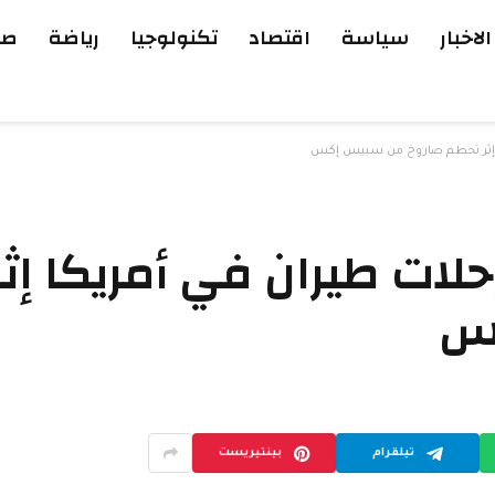
الاخبار
سياسة
اقتصاد
تكنولوجيا
رياضة
صح
ا إثر تحطم صاروخ من سبيس إكس
لات طيران في أمريكا إث
كس
تيلقرام
بينتيريست