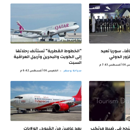
إغلاقه 14 عامًا.. سوريا تعيد
“الخطوط القطرية” تستأنف رحلاتها
لزور الدولي
إلى الكويت والبحرين وأربيل العراقية
السبت
س 7:43 م
سياحة وسفر
الخميس 06 أغسطس 6:42 م
 تنجح في ضبط مرتكب
بعد عامين من القيود.. الولايات