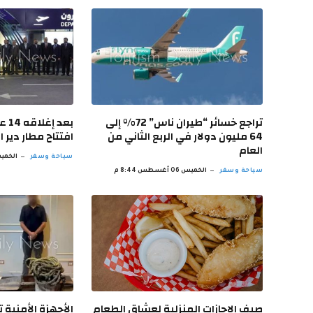
تراجع خسائر “طيران ناس” 72% إلى
بعد 
64 مليون دولار في الربع الثاني من
افتتاح مطار دير ا
العام
سياحة وسفر
الخميس 06 أغسط
سياحة وسفر
الخميس 06 أغسطس 8:44 م
صيف الإجازات المنزلية لعشاق الطعام
الأجهزة الأمنية