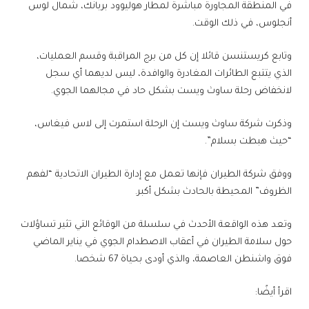
في المنطقة المجاورة مباشرة لمطار هوليوود بربانك، شمال لوس
أنجلوس، في ذلك الوقت.
وتابع كريستنسن قائلا إن كل من برج المراقبة وقسم العمليات،
الذي يتتبع الطائرات المغادرة والوافدة، ليس لديهما أي سجل
لانخفاض رحلة ساوث ويست بشكل حاد في مجالهما الجوي.
وذكرت شركة ساوث ويست إن الرحلة استمرت إلى لاس فيغاس،
“حيث هبطت بسلام”.
ووفق شركة الطيران فإنها تعمل مع إدارة الطيران الاتحادية “لفهم
الظروف” المحيطة بالحادث بشكل أكبر.
وتعد هذه الواقعة الأحدث في سلسلة من الوقائع التي تثير تساؤلات
حول سلامة الطيران في أعقاب الاصطدام الجوي في يناير الماضي
فوق واشنطن العاصمة، والذي أودى بحياة 67 شخصا.
اقرأ أيضًا: