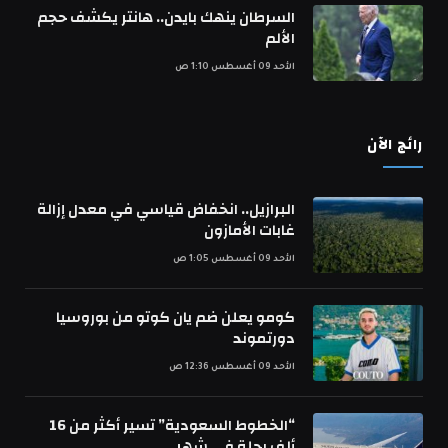
السرطان ينهك بايدن.. هانتر يكشف حجم
الألم
الأحد 09 أغسطس 1:10 ص
رائج الآن
البرازيل.. انخفاض قياسي في معدل إزالة
غابات الأمازون
الأحد 09 أغسطس 1:05 ص
كومو يعلن ضم يان كوتو من بوروسيا
دورتموند
الأحد 09 أغسطس 12:36 ص
“الخطوط السعودية” تسير أكثر من 16
ألف رحلة في شهر