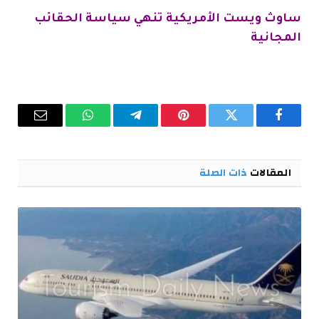
ساوث ويست الأمريكية تنهي سياسة الحقائب
المجانية
فيسبوك
تويتر
بينتيريست
تيلقرام
واتساب
البريد
الإلكترو
المقالات
ذات الصلة