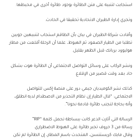
استجابت لتنبيه على متن الطائرة بوجود طائرة أخرى في محيطها.
وتجري إدارة الطيران الاتحادية تحقيقا في الحادث.
وأفادت شركة الطيران في بيان بأن الطاقم استجاب لتنبيهين جويين
تطلبا من الطيار الصعود ثم الهبوط، علما أن الرحلة أقلعت من مطار
هوليوود بربانك قبل الظهر بقليل.
ونشر الركاب على وسائل التواصل الاجتماعي أن الطائرة هوت بشكل
حاد بعد وقت قصير من الإقلاع.
كذلك نشر الكوميديان جيمي دور على منصة إكس للتواصل
الاجتماعي: “قال الطيار إن نظام التحذير من الاصطدام لديه انطلق،
وأنه بحاجة لتجنب طائرة قادمة نحونا”.
الرسالة التي أثارت الذعر كانت ببساطة تحمل كلمة “RIP”
رسالة من 3 حروف تجبر طائرة على الهبوط الاضطراري
وقال مايك كريستنسن، المتحدث باسم المطار، إن الطائرة لم تكن