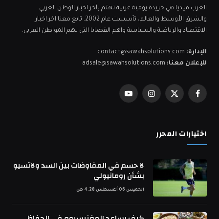
العرب ميديا هي جريدة يومية عربية تهتم بآخر اخبار الوطن العربي
والشرق الأوسط والعالم، تأسست عام 2002. تابع معنا اخر اخبار
الاقتصاد والرياضة والسياسة واهم القضايا التي تهم المواطن العربي.
الإدارة:
contact@sawahsolutions.com
للإعلان معنا:
adsale@sawahsolutions.com
فيسبوك
X
الانستغرام
يوتيوب
(Twitter)
اختيارات المحرر
لا حسم في المفاوضات بين السد ولاتسيو
بشأن رومانيولي
الخميس 06 أغسطس 4:28 ص
كيف يساعد المغنيسيوم في الحفاظ