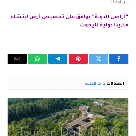
إقرأ أيضاً :
“أراضى الدولة” يوافق على تخصيص أرض لإنشاء
مارينا دولية لليخوت
فيسبوك
تويتر
بينتيريست
تيلقرام
واتساب
البريد
الإلكترو
المقالات
ذات الصلة