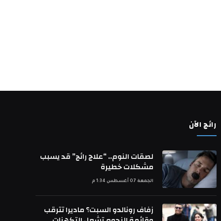
رائج الآن
لصقات النوم.. “علاج رائج” قد يسبب
مشكلات خطيرة
الجمعة 07 أغسطس 1:34 م
زفاف رونالدو السبت؟ ماديرا تترقب
وقائمة النجوم تشعل التكهنات