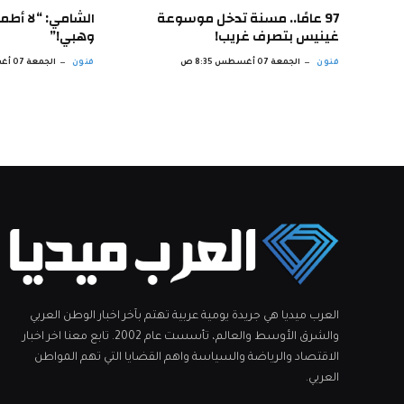
97 عامًا.. مسنة تدخل موسوعة
الشامي: “لا أطم
غينيس بتصرف غريب!
وهبي!”
فنون
الجمعة 07 أغسطس 8:35 ص
فنون
الجمعة 07 أغسطس 7:34 ص
العرب ميديا هي جريدة يومية عربية تهتم بآخر اخبار الوطن العربي
والشرق الأوسط والعالم، تأسست عام 2002. تابع معنا اخر اخبار
الاقتصاد والرياضة والسياسة واهم القضايا التي تهم المواطن
العربي.