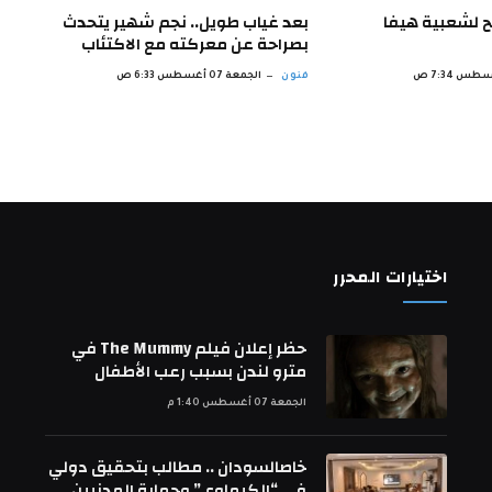
ح لشعبية هيفا
بعد غياب طويل.. نجم شهير يتحدث
بصراحة عن معركته مع الاكتئاب
فنون
الجمعة 07 أغسطس 6:33 ص
اختيارات المحرر
حظر إعلان فيلم The Mummy في
مترو لندن بسبب رعب الأطفال
الجمعة 07 أغسطس 1:40 م
خاصالسودان .. مطالب بتحقيق دولي
في “الكيماوي” وحماية المدنيين