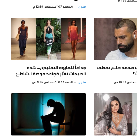
فنون
الجمعة 07 أغسطس 12:39 م
ب محمد صلاح تخطف
وداعاً للمايوه التقليدي… هذه
ث؟
الصيحات تغيّر قواعد موضة الشاطئ
فنون
الجمعة 07 أغسطس 9:36 ص