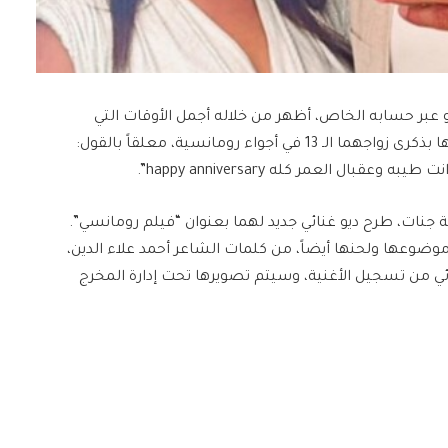
عبر حسابه الخاص، أظهر من خلاله أجمل الأوقات التي
عاشها مع زوجته السيدة هبه صلاح، وعايدها من خلالها بذكرى زواجهما الـ 13 في أجواء رومانسية، معلقاً بالقول:
ة جنات، طرح ديو غنائي جديد لهما بعنوان “فيلم رومانسي”.
موضوعها ولحنها أيضاً، من كلمات الشاعر أحمد علاء الدين،
ائي من تسجيل الأغنية، وسيتم تصويرها تحت إدارة المخرج