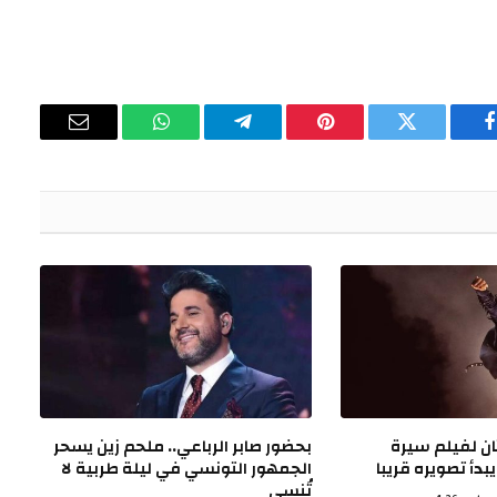
فيسبوك
تويتر
بينتيريست
تيلقرام
واتساب
البريد
الإلكتروني
 جزء ثان لفيلم سيرة
بحضور صابر الرباعي.. ملحم زين يسحر
دأ تصويره قريبا
الجمهور التونسي في ليلة طربية لا
تُنسى