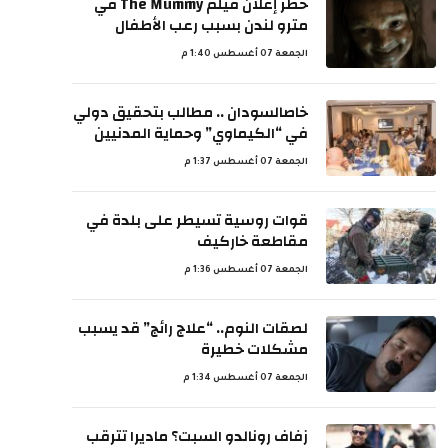
حظر إعلان فيلم The Mummy في
مترو لندن بسبب رعب الأطفال
الجمعة 07 أغسطس 1:40 م
خاصالسودان .. مطالب بتحقيق دولي
في “الكيماوي” وحماية المدنيين
الجمعة 07 أغسطس 1:37 م
قوات روسية تسيطر على بلدة في
مقاطعة خاركيف
الجمعة 07 أغسطس 1:36 م
لصقات النوم.. “علاج رائج” قد يسبب
مشكلات خطيرة
الجمعة 07 أغسطس 1:34 م
زفاف رونالدو السبت؟ ماديرا تترقب