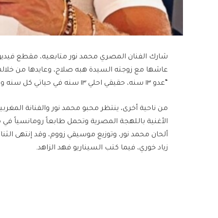
شارك الفنان المصري محمد نور متابعيه، مقطع فيديو 
“عدو ١٣ سنه، حقيقي احلي ١٣ سنه في حياتي كل سنه وانت طيبه وعقبال العمر كله happy anniversary”.
من ناحية أخرى، ينتظر محبو محمد نور والفنانة المغربي
الأغنية باللهجة المصرية وتحمل طابعاً رومانسياً في 
ألحان محمد نور، وتوزيع موسيقي زووم، وقد إنتهى الثن
زياد خوري، فيما كتب السيناريو فهد الزاهد.