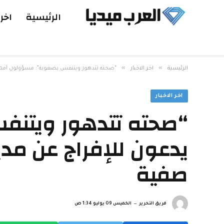
الرئيسية
اخر 
»
»
الرئيسية
اخر الاخبار
“صحته تتدهور ويتنفس بصعوبة”: مسؤولون أممي
اخر الاخبار
“صحته تتدهور ويتن
يدعون للإفراج عن م
صفية
فريق التحرير
الخميس 09 يوليو 1:34 ص