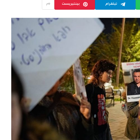
تيلقرام
بينتيريست