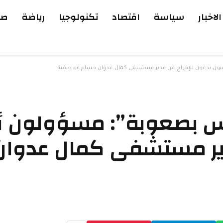
الاخبار
سياسة
اقتصاد
تكنولوجيا
رياضة
صح
ون يدعون للإفراج عن مدير مستشفى كمال عدوان حسام أبو صفية
فس بصعوبة”: مسؤولون 
دير مستشفى كمال عدوان