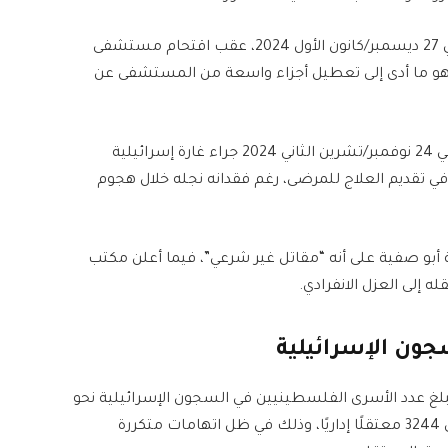
وكان الجيش الإسرائيلي قد اعتقل حسام أبو صفية في 27 ديسمبر/كانون الأول 2024، عقب اقتحام مستشفى
 وهو ما أدى إلى تعطيل أجزاء واسعة من المستشفى عن
وبحسب المعطيات المتوفرة، فقد أصيب أبو صفية في 24 نوفمبر/تشرين الثاني 2024 جراء غارة إسرائيلية
 تقديم العلاج للمرضى، رغم فقدانه نجله خلال هجوم
 الإسرائيلية أبو صفية على أنه “مقاتل غير شرعي”، فيما أعلن مكتب
ون الإسرائيلية
دد الأسرى الفلسطينيين في السجون الإسرائيلية نحو
9400 أسير، من بينهم 350 طفلًا و99 امرأة، إضافة إلى 3244 معتقلًا إداريًا، وذلك في ظل اتهامات متكررة