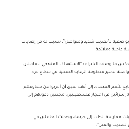
رض أبو صفية لـ”تعذيب شديد ومتواصل”، تسبب له في إصابات
ة عاجلة وملائمة.
ت يعكس ما وصفه الخبراء بـ”الاستهداف المنهجي للعاملين
اصلة تدمير منظومة الرعاية الصحية في قطاع غزة.
بع للأمم المتحدة، إلى أنهم سبق أن أعربوا عن مخاوفهم
يه إسرائيل في احتجاز فلسطينيين، مجددين دعوتهم إلى
حوّلت ممارسة الطب إلى جريمة، وجعلت العاملين في
التعذيب والقتل”.