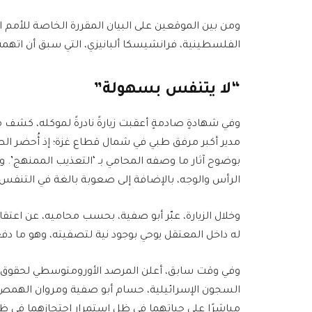
ومن بين الموقعين على البيان المقررة الخاصة للأمم ا
الفلسطينية، فرانشيسكا ألبانيزي، التي سبق أن اتهمت
“لا يتنفس بسهولة”
وفي شهادةٍ صادمةٍ أعقبت زيارةً نادرةً لموكله، كشف م
مدير أكبر مرفق طبي في شمال قطاع غزة؛ إذ أُحضر الطب
بوضوح آثار ما وصفه المحامي بـ ‘التعذيب الممنهج’.
الرأس والوجه، بالإضافة إلى صعوبة بالغة في التنفس 
وخلال الزيارة، عبّر أبو صفية، بحسب محاميه، عن اعتقاد
له داخل المعتقل يوحي بوجود نية لتصفيته، وهو ما دفع ا
وفي وقت سابق، أعلن المرصد الأورومتوسطي لحقوق ا
السجون الإسرائيلية، حسام أبو صفية ومروان الهمص،
مباشرًا على حياتهما في ظل استمرار احتجازهما في ظ