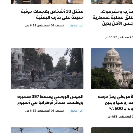
 مأرب وحضرموت..
مقتل 10 أشخاص بهجمات حوثية
طلق عملية عسكرية
جديدة على مأرب اليمنية
لس الأمن يدين
اخر الاخبار
السبت 08 أغسطس 9:58 ص
مريكي يقرّ حزمة
الجيش الروسي يسقط 397 مسيرة
 روسيا ويتيح
ويكشف خسائر أوكرانيا في أسبوع
 500%
اخر الاخبار
السبت 08 أغسطس 8:55 ص