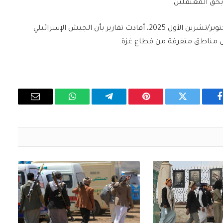
بحق المعتقلين.
ومنذ دخول اتفاق وقف إطلاق النار حيز التنفيذ في 10 أكتوبر/تشرين الأول 2025، أفادت تقارير بأن الجيش الإسرائيلي
ي مناطق متفرقة من قطاع غزة.
فيسبوك
تويتر
بينتيريست
تيلقرام
واتساب
البريد
الإلكتروني