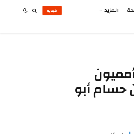
ة
المزيد
فيديو
أمميون
 حسام أبو