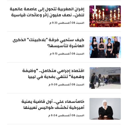
إفران المغربية تتحول إلى عاصمة عالمية
للفن.. نصف مليون زائر وعائدات قياسية
السبت 08 أغسطس 9:33 م
كيف ستحيي فرقة “بلاكبينك” الذكرى
العاشرة لتأسيسها؟
السبت 08 أغسطس 9:13 م
اقتصاد إجرامي متكامل.. "وظيفة
وهمية" تنتهي بفدية في ليبيا
السبت 08 أغسطس 9:09 م
خاصأسماء علي.. أول قاضية يمنية
أميركية تكشف كواليس تعيينها
السبت 08 أغسطس 9:04 م