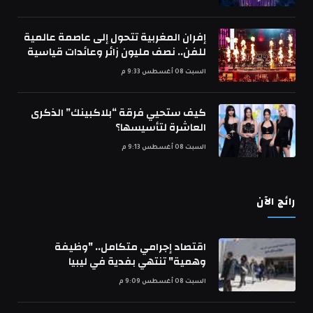
إفران المغربية تتحول إلى عاصمة عالمية
للفن.. نصف مليون زائر وعائدات قياسية
السبت 08 أغسطس 9:33 م
كيف ستحيي فرقة “بلاكبينك” الذكرى
العاشرة لتأسيسها؟
السبت 08 أغسطس 9:13 م
رائج الآن
اقتصاد إجرامي متكامل.. "وظيفة
وهمية" تنتهي بفدية في ليبيا
السبت 08 أغسطس 9:09 م