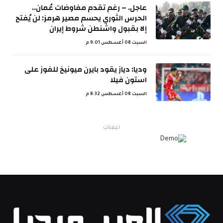
عاجل. – رغم تقدم مفاوضات عُمان..
الحرس الثوري يحسم مصير هرمز: لن يُفتح
إلا بقبول واشنطن شروط إيران
السبت 08 أغسطس 9:01 م
وديا: دياز يقود بايرن ميونيخ للفوز على
استون فيلا
السبت 08 أغسطس 8:32 م
اعلانات