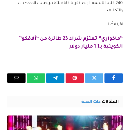
240 فلسا للسهم الواحد تقريبا قابلة للتغيير حسب المعطيات
والتكاليف.
اقرأ أيضًا:
“ماكواري” تعتزم شراء 23 طائرة من “ألافكو”
الكويتية بـ1.1 مليار دولار
فيسبوك
تويتر
بينتيريست
تيلقرام
واتساب
البريد
الإلكترو
المقالات
ذات الصلة