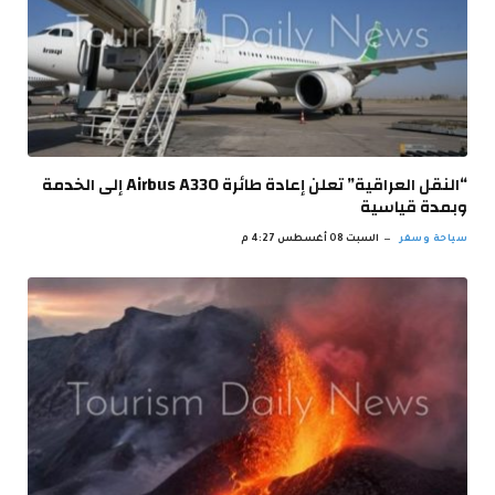
“النقل العراقية” تعلن إعادة طائرة Airbus A330 إلى الخدمة
وبمدة قياسية
سياحة وسفر
السبت 08 أغسطس 4:27 م